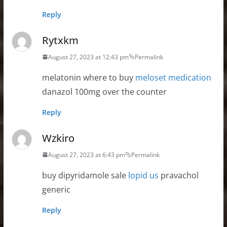
Reply
Rytxkm
August 27, 2023 at 12:43 pm
Permalink
melatonin where to buy
meloset medication
danazol 100mg over the counter
Reply
Wzkiro
August 27, 2023 at 6:43 pm
Permalink
buy dipyridamole sale
lopid us
pravachol
generic
Reply