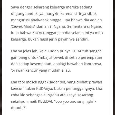
Saya denger sekarang keluarga mereka sedang
diujung tanduk, ya mungkin karena Istrinya sibuk
mengurusi anak-anak hingga lupa bahwa dia adalah
‘Cewek Modis’ idaman si Nganu. Sementara si Nganu
lupa bahwa KUDA tunggangan dia selama ini ya milik
keluarga, bukan hasil jerih payahnya sendiri.
Lha ya jelas lah, kalau udah punya KUDA tuh sangat
gampang untuk ‘mbajul’ cewek di setiap perempatan
dan setiap kesempatan, apalagi bawahan kantornya,
‘prawan kencur’ yang mudah silau.
Lha tapi mosok nggak sadar sih, yang dilihat ‘prawan
kencur’ itukan KUDAnya, bukan penunggangnya. Lha
coba klo sebangsa si Nganu atau saya sekarang
sekalipun, naik KELEDAI. “opo yoo ono sing nglirik
duuul..?”