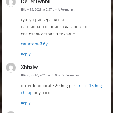
DeTerTwhbil
July 15, 2023 at 2:57 am
Permalink
гурзуф ривьера алтея
пансионат головинка лазаревское
спа отель астрал в тихвине
санаторий бу
Reply
Xhhsiw
August 10, 2023 at 7:59 pm
Permalink
order fenofibrate 200mg pills
tricor 160mg
cheap
buy tricor
Reply