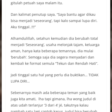
gitulah petuah saya malam itu.
Dan kalimat penutup saya, “Saya bantu agar dikau
bisa menjadi ‘seseorang’, tapi kalo sampai lupa diri.
Aku tinggal..!!!”
Alhamdulillah, setahun kemudian dia berubah total
menjadi ‘Seseorang’, usaha melonjak tajam, keluarga
aman, hanya kata beberapa temannya, dia mulai
‘berubah’. Semoga saja dia segera menyadari dan
kembali ke format semula “Tekun dan Rendah Hati”.
Jadi tinggal satu hal yang perlu dia buktikan… TIDAK
LUPA DIRI…
Sebenarnya masih ada beberapa teman yang baik
juga kita amati, lha tapi gimana, lha wong judul di
atas udah terlanjur ‘3 dari 4’ jé, takutnya kalau
nambah satu lagi contoh kasus, judul bisa berubah