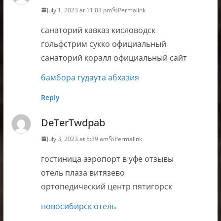
July 1, 2023 at 11:03 pm
Permalink
санаторий кавказ кисловодск
гольфстрим сукко официальный
санаторий коралл официальный сайт
бамбора гудаута абхазия
Reply
DeTerTwdpab
July 3, 2023 at 5:39 am
Permalink
гостиница аэропорт в уфе отзывы
отель плаза витязево
ортопедический центр пятигорск
новосибирск отель