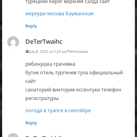
турецкий берег верхняя салда сайт
меркури москва бауманская
Reply
DeTerTwaihc
July 8, 2023 at 5:24 am
Permalink
рябинушка грачевка
бутик отель тургенев тула официальный
сайт
санаторий виктория ессентуки телефон
регистратуры
погода в туапсе в сентябре
Reply