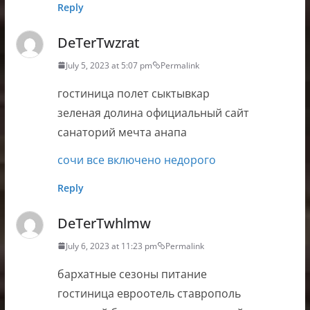
Reply
DeTerTwzrat
July 5, 2023 at 5:07 pm
Permalink
гостиница полет сыктывкар
зеленая долина официальный сайт
санаторий мечта анапа
сочи все включено недорого
Reply
DeTerTwhlmw
July 6, 2023 at 11:23 pm
Permalink
бархатные сезоны питание
гостиница евроотель ставрополь