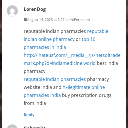
LorenDog
August 14, 2023 at 5:57 pm
Permalink
reputable indian pharmacies
reputable
indian online pharmacy
or
top 10
pharmacies in india
http://ihateusf.com/__media__/js/netsoltrade
mark.php?d=indiamedicine.world
best india
pharmacy
reputable indian pharmacies
pharmacy
website india and
п»їlegitimate online
pharmacies india
buy prescription drugs
from india
Reply