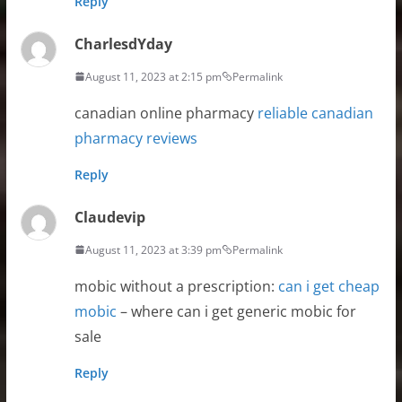
Reply
CharlesdYday
August 11, 2023 at 2:15 pm
Permalink
canadian online pharmacy
reliable canadian
pharmacy reviews
Reply
Claudevip
August 11, 2023 at 3:39 pm
Permalink
mobic without a prescription:
can i get cheap
mobic
– where can i get generic mobic for
sale
Reply