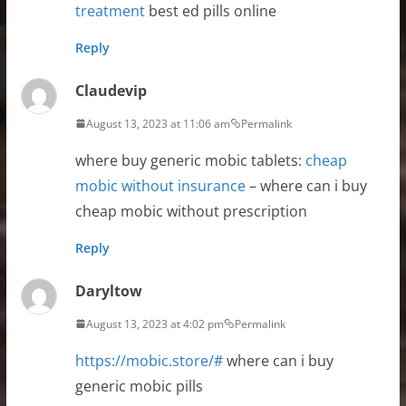
treatment
best ed pills online
Reply
Claudevip
August 13, 2023 at 11:06 am
Permalink
where buy generic mobic tablets:
cheap
mobic without insurance
– where can i buy
cheap mobic without prescription
Reply
Daryltow
August 13, 2023 at 4:02 pm
Permalink
https://mobic.store/#
where can i buy
generic mobic pills