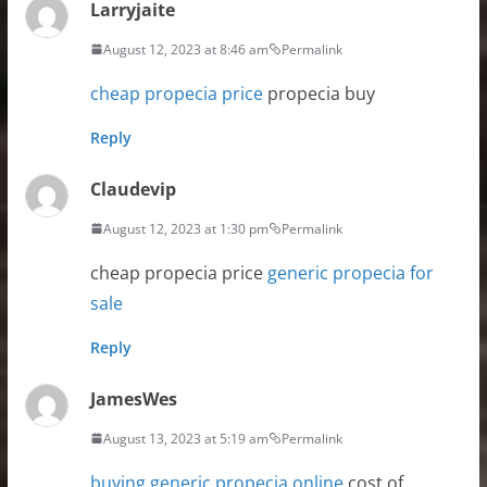
Larryjaite
August 12, 2023 at 8:46 am
Permalink
cheap propecia price
propecia buy
Reply
Claudevip
August 12, 2023 at 1:30 pm
Permalink
cheap propecia price
generic propecia for
sale
Reply
JamesWes
August 13, 2023 at 5:19 am
Permalink
buying generic propecia online
cost of