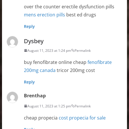
over the counter erectile dysfunction pills
mens erection pills
best ed drugs
Reply
Dysbey
August 11, 2023 at 1:24 pm
Permalink
buy fenofibrate online cheap
fenofibrate
200mg canada
tricor 200mg cost
Reply
Brenthap
August 11, 2023 at 1:25 pm
Permalink
cheap propecia
cost propecia for sale