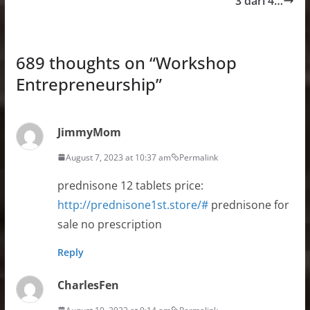
3 dari 4…
689 thoughts on “
Workshop
Entrepreneurship
”
JimmyMom
August 7, 2023 at 10:37 am
Permalink
prednisone 12 tablets price:
http://prednisone1st.store/#
prednisone for
sale no prescription
Reply
CharlesFen