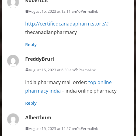
RobertCit
August 15, 2023 at 12:11 am
Permalink
http://certifiedcanadapharm.store/#
thecanadianpharmacy
Reply
FreddyBrurl
August 15, 2023 at 6:30 am
Permalink
india pharmacy mail order:
top online
pharmacy india
– india online pharmacy
Reply
Albertbum
August 15, 2023 at 12:57 pm
Permalink