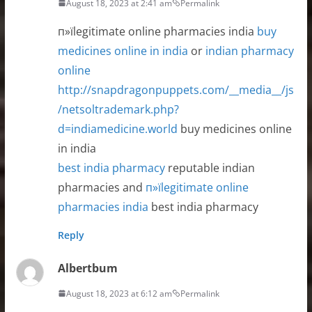
August 18, 2023 at 2:41 am
Permalink
п»їlegitimate online pharmacies india
buy
medicines online in india
or
indian pharmacy
online
http://snapdragonpuppets.com/__media__/js
/netsoltrademark.php?
d=indiamedicine.world
buy medicines online
in india
best india pharmacy
reputable indian
pharmacies and
п»їlegitimate online
pharmacies india
best india pharmacy
Reply
Albertbum
August 18, 2023 at 6:12 am
Permalink