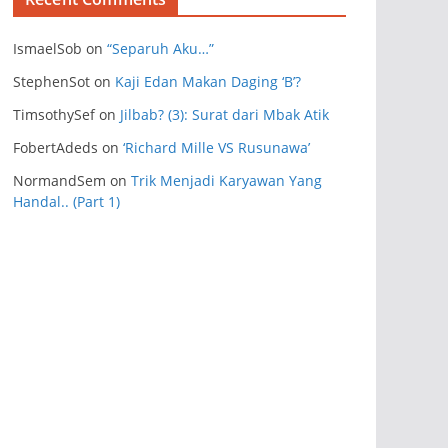
IsmaelSob
on
“Separuh Aku…”
StephenSot
on
Kaji Edan Makan Daging ‘B’?
TimsothySef
on
Jilbab? (3): Surat dari Mbak Atik
FobertAdeds
on
‘Richard Mille VS Rusunawa’
NormandSem
on
Trik Menjadi Karyawan Yang
Handal.. (Part 1)