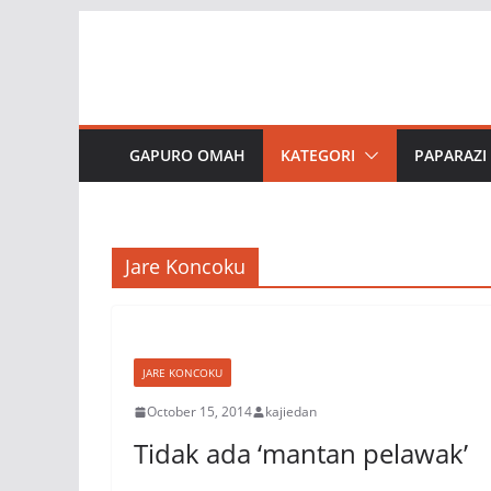
Skip
to
content
GAPURO OMAH
KATEGORI
PAPARAZI
Jare Koncoku
JARE KONCOKU
October 15, 2014
kajiedan
Tidak ada ‘mantan pelawak’