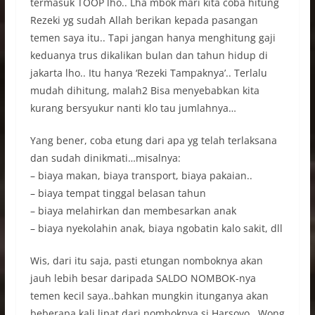
termasuk TOOP lho.. Lha mbok mari kita coba hitung
Rezeki yg sudah Allah berikan kepada pasangan
temen saya itu.. Tapi jangan hanya menghitung gaji
keduanya trus dikalikan bulan dan tahun hidup di
jakarta lho.. Itu hanya ‘Rezeki Tampaknya’.. Terlalu
mudah dihitung, malah2 Bisa menyebabkan kita
kurang bersyukur nanti klo tau jumlahnya…
Yang bener, coba etung dari apa yg telah terlaksana
dan sudah dinikmati…misalnya:
– biaya makan, biaya transport, biaya pakaian..
– biaya tempat tinggal belasan tahun
– biaya melahirkan dan membesarkan anak
– biaya nyekolahin anak, biaya ngobatin kalo sakit, dll
Wis, dari itu saja, pasti etungan nomboknya akan
jauh lebih besar daripada SALDO NOMBOK-nya
temen kecil saya..bahkan mungkin itunganya akan
beberapa kali lipat dari nomboknya si Harsoyo.. Wong