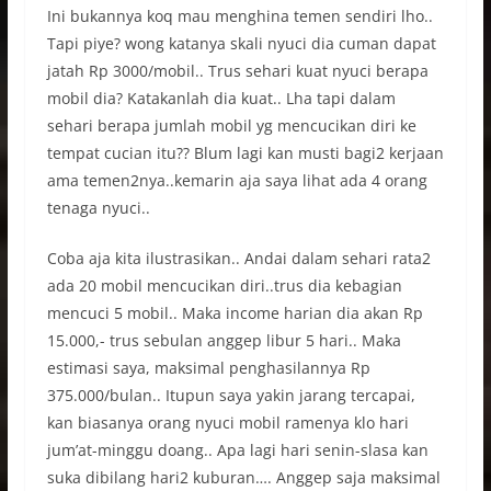
Ini bukannya koq mau menghina temen sendiri lho..
Tapi piye? wong katanya skali nyuci dia cuman dapat
jatah Rp 3000/mobil.. Trus sehari kuat nyuci berapa
mobil dia? Katakanlah dia kuat.. Lha tapi dalam
sehari berapa jumlah mobil yg mencucikan diri ke
tempat cucian itu?? Blum lagi kan musti bagi2 kerjaan
ama temen2nya..kemarin aja saya lihat ada 4 orang
tenaga nyuci..
Coba aja kita ilustrasikan.. Andai dalam sehari rata2
ada 20 mobil mencucikan diri..trus dia kebagian
mencuci 5 mobil.. Maka income harian dia akan Rp
15.000,- trus sebulan anggep libur 5 hari.. Maka
estimasi saya, maksimal penghasilannya Rp
375.000/bulan.. Itupun saya yakin jarang tercapai,
kan biasanya orang nyuci mobil ramenya klo hari
jum’at-minggu doang.. Apa lagi hari senin-slasa kan
suka dibilang hari2 kuburan…. Anggep saja maksimal