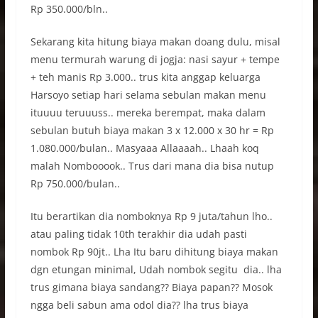
Rp 350.000/bln..
Sekarang kita hitung biaya makan doang dulu, misal
menu termurah warung di jogja: nasi sayur + tempe
+ teh manis Rp 3.000.. trus kita anggap keluarga
Harsoyo setiap hari selama sebulan makan menu
ituuuu teruuuss.. mereka berempat, maka dalam
sebulan butuh biaya makan 3 x 12.000 x 30 hr = Rp
1.080.000/bulan.. Masyaaa Allaaaah.. Lhaah koq
malah Nombooook.. Trus dari mana dia bisa nutup
Rp 750.000/bulan..
Itu berartikan dia nomboknya Rp 9 juta/tahun lho..
atau paling tidak 10th terakhir dia udah pasti
nombok Rp 90jt.. Lha Itu baru dihitung biaya makan
dgn etungan minimal, Udah nombok segitu dia.. lha
trus gimana biaya sandang?? Biaya papan?? Mosok
ngga beli sabun ama odol dia?? lha trus biaya