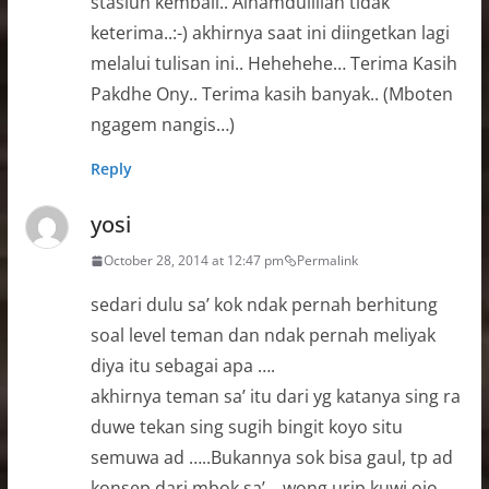
stasiun kembali.. Alhamdulillah tidak
keterima..:-) akhirnya saat ini diingetkan lagi
melalui tulisan ini.. Hehehehe… Terima Kasih
Pakdhe Ony.. Terima kasih banyak.. (Mboten
ngagem nangis…)
Reply
yosi
October 28, 2014 at 12:47 pm
Permalink
sedari dulu sa’ kok ndak pernah berhitung
soal level teman dan ndak pernah meliyak
diya itu sebagai apa ….
akhirnya teman sa’ itu dari yg katanya sing ra
duwe tekan sing sugih bingit koyo situ
semuwa ad …..Bukannya sok bisa gaul, tp ad
konsep dari mbok sa’ …wong urip kuwi ojo