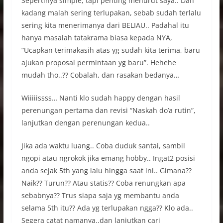
Sepertinya simple, tapi penting menurut saya.. Dan
kadang malah sering terlupakan, sebab sudah terlalu
sering kita menerimanya dari BELIAU.. Padahal itu
hanya masalah tatakrama biasa kepada NYA,
“Ucapkan terimakasih atas yg sudah kita terima, baru
ajukan proposal permintaan yg baru”. Hehehe
mudah tho..?? Cobalah, dan rasakan bedanya…
Wiiiiissss… Nanti klo sudah happy dengan hasil
perenungan pertama dan revisi “Naskah do’a rutin”,
lanjutkan dengan perenungan kedua..
Jika ada waktu luang.. Coba duduk santai, sambil
ngopi atau ngrokok jika emang hobby.. Ingat2 posisi
anda sejak 5th yang lalu hingga saat ini.. Gimana??
Naik?? Turun?? Atau statis?? Coba renungkan apa
sebabnya?? Trus siapa saja yg membantu anda
selama 5th itu?? Ada yg terlupakan ngga?? Klo ada..
Segera catat namanya..dan lanjutkan cari