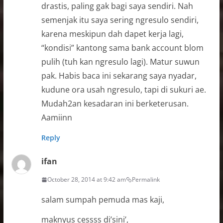
drastis, paling gak bagi saya sendiri. Nah
semenjak itu saya sering ngresulo sendiri,
karena meskipun dah dapet kerja lagi,
“kondisi” kantong sama bank account blom
pulih (tuh kan ngresulo lagi). Matur suwun
pak. Habis baca ini sekarang saya nyadar,
kudune ora usah ngresulo, tapi di sukuri ae.
Mudah2an kesadaran ini berketerusan.
Aamiinn
Reply
ifan
October 28, 2014 at 9:42 am
Permalink
salam sumpah pemuda mas kaji,
maknyus cessss di’sini’,