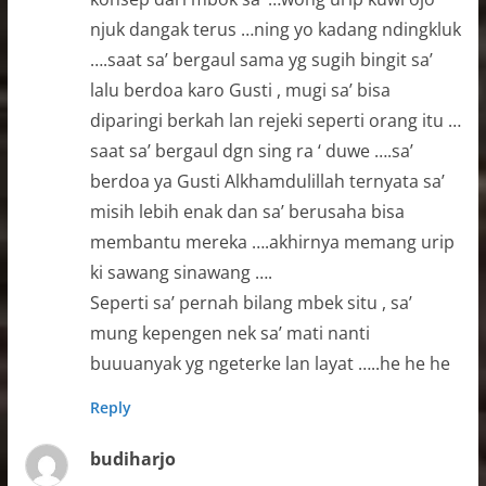
njuk dangak terus …ning yo kadang ndingkluk
….saat sa’ bergaul sama yg sugih bingit sa’
lalu berdoa karo Gusti , mugi sa’ bisa
diparingi berkah lan rejeki seperti orang itu …
saat sa’ bergaul dgn sing ra ‘ duwe ….sa’
berdoa ya Gusti Alkhamdulillah ternyata sa’
misih lebih enak dan sa’ berusaha bisa
membantu mereka ….akhirnya memang urip
ki sawang sinawang ….
Seperti sa’ pernah bilang mbek situ , sa’
mung kepengen nek sa’ mati nanti
buuuanyak yg ngeterke lan layat …..he he he
Reply
budiharjo