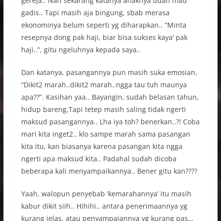
gereja.. Nah sekarang katanya anaknya udah mau
gadis.. Tapi masih aja bingung, sbab merasa
ekonominya belum seperti yg diharapkan.. “Minta
resepnya dong pak haji, biar bisa sukses kaya’ pak
haji..”, gitu ngeluhnya kepada saya..
Dan katanya, pasangannya pun masih suka emosian,
“Dikit2 marah..dikit2 marah..ngga tau tuh maunya
apa??”. Kasihan yaa.. Bayangin, sudah belasan tahun,
hidup bareng,Tapi tetep masih saling tidak ngerti
maksud pasangannya.. Lha iya toh? benerkan..?! Coba
mari kita inget2.. klo sampe marah sama pasangan
kita itu, kan biasanya karena pasangan kita ngga
ngerti apa maksud kita.. Padahal sudah dicoba
beberapa kali menyampaikannya.. Bener gitu kan????
Yaah, walopun penyebab ‘kemarahannya’ itu masih
kabur dikit siih.. Hihihi.. antara penerimaannya yg
kurang jelas, atau penyampaiannya yg kurang pas…