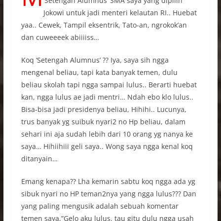
‘Setengah Alumnus’ SMA saya yang dipilih
Jokowi untuk jadi menteri kelautan RI.. Huebat
yaa.. Cewek, Tampil eksentrik, Tato-an, ngrokok’an
dan cuweeeek abiiiiss…
Koq ‘Setengah Alumnus’ ?? Iya, saya sih ngga
mengenal beliau, tapi kata banyak temen, dulu
beliau skolah tapi ngga sampai lulus.. Berarti huebat
kan, ngga lulus ae jadi mentri… Ndah ebo klo lulus..
Bisa-bisa jadi presidenya beliau, Hihihi.. Lucunya,
trus banyak yg suibuk nyari2 no Hp beliau, dalam
sehari ini aja sudah lebih dari 10 orang yg nanya ke
saya… Hihiihiii geli saya.. Wong saya ngga kenal koq
ditanyain…
Emang kenapa?? Lha kemarin sabtu koq ngga ada yg
sibuk nyari no HP teman2nya yang ngga lulus??? Dan
yang paling mengusik adalah sebuah komentar
temen saya,”Gelo aku lulus, tau gitu dulu ngga usah