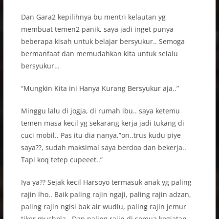
Dan Gara2 kepilihnya bu mentri kelautan yg
membuat temen2 panik, saya jadi inget punya
beberapa kisah untuk belajar bersyukur.. Semoga
bermanfaat dan memudahkan kita untuk selalu
bersyukur…
“Mungkin Kita ini Hanya Kurang Bersyukur aja..”
Minggu lalu di jogja, di rumah ibu.. saya ketemu
temen masa kecil yg sekarang kerja jadi tukang di
cuci mobil.. Pas itu dia nanya,”on..trus kudu piye
saya??, sudah maksimal saya berdoa dan bekerja..
Tapi koq tetep cupeeet..”
Iya ya?? Sejak kecil Harsoyo termasuk anak yg paling
rajin lho.. Baik paling rajin ngaji, paling rajin adzan,
paling rajin ngisi bak air wudlu, paling rajin jemur
tiker mushola.. Dan paling rajin di semua kegiatan