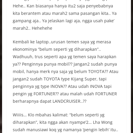
Hehe.. Kan biasanya hanya itu2 saja penyebabnya
kita berantem atau marah2 sama pasangan kita.. Ya
gampang aja.. Ya jelaskan lagi aja, ngga usah pake’
marah2.. Hehehehe
Kembali ke laptop..urusan temen saya yg merasa
ekonominya “belum seperti yg diharapkan”..
Wadhuuh, trus seperti apa yg temen saya harapkan
ya?? Penginnya punya mobil?? Jangan2 sudah punya
mobil, hanya merk nya saja yg belum TOYOTA?? Atau
jangan2 sudah TOYOTA type Kijang Super, tapi
penginnya yg type INOVA?? Atau udah INOVA tapi
pengin yg FORTUNER?? atau malah udah FORTUNER
berharapnya dapat LANDCRUISER..??
Wiiiis… Klo mbahas kalimat: “belum seperti yg
diharapkan”, kita ngga akan nyampe’2… Lha Wong
sudah manusiawi koq yg namanya ‘pengin lebih’ itu..