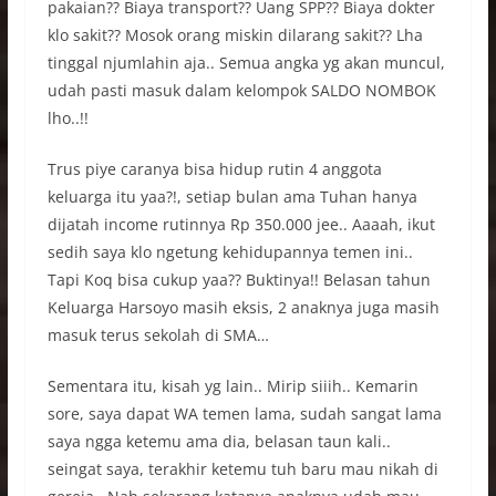
pakaian?? Biaya transport?? Uang SPP?? Biaya dokter
klo sakit?? Mosok orang miskin dilarang sakit?? Lha
tinggal njumlahin aja.. Semua angka yg akan muncul,
udah pasti masuk dalam kelompok SALDO NOMBOK
lho..!!
Trus piye caranya bisa hidup rutin 4 anggota
keluarga itu yaa?!, setiap bulan ama Tuhan hanya
dijatah income rutinnya Rp 350.000 jee.. Aaaah, ikut
sedih saya klo ngetung kehidupannya temen ini..
Tapi Koq bisa cukup yaa?? Buktinya!! Belasan tahun
Keluarga Harsoyo masih eksis, 2 anaknya juga masih
masuk terus sekolah di SMA…
Sementara itu, kisah yg lain.. Mirip siiih.. Kemarin
sore, saya dapat WA temen lama, sudah sangat lama
saya ngga ketemu ama dia, belasan taun kali..
seingat saya, terakhir ketemu tuh baru mau nikah di