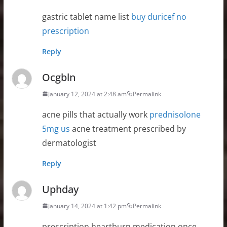
gastric tablet name list
buy duricef no
prescription
Reply
Ocgbln
January 12, 2024 at 2:48 am
Permalink
acne pills that actually work
prednisolone
5mg us
acne treatment prescribed by
dermatologist
Reply
Uphday
January 14, 2024 at 1:42 pm
Permalink
prescription heartburn medication once