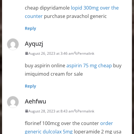
cheap dipyridamole
lopid 300mg over the
counter
purchase pravachol generic
Reply
Ayquzj
August 26, 2023 at 3:46 am
Permalink
buy aspirin online
aspirin 75 mg cheap
buy
imiquimod cream for sale
Reply
Aehfwu
August 28, 2023 at 8:43 am
Permalink
florinef 100mcg over the counter
order
generic dulcolax 5mg
loperamide 2 mg usa