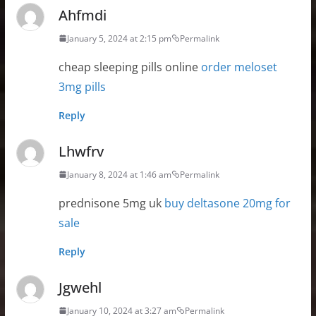
Ahfmdi
January 5, 2024 at 2:15 pm
Permalink
cheap sleeping pills online
order meloset
3mg pills
Reply
Lhwfrv
January 8, 2024 at 1:46 am
Permalink
prednisone 5mg uk
buy deltasone 20mg for
sale
Reply
Jgwehl
January 10, 2024 at 3:27 am
Permalink