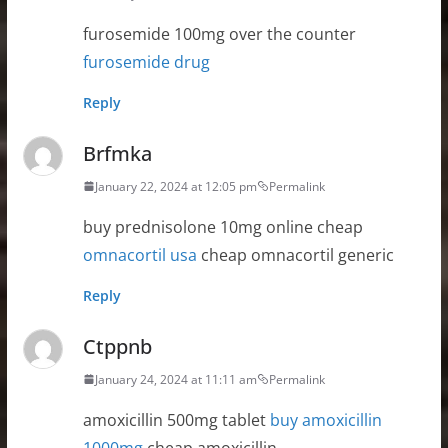
furosemide 100mg over the counter
furosemide drug
Reply
Brfmka
January 22, 2024 at 12:05 pm
Permalink
buy prednisolone 10mg online cheap
omnacortil usa
cheap omnacortil generic
Reply
Ctppnb
January 24, 2024 at 11:11 am
Permalink
amoxicillin 500mg tablet
buy amoxicillin
1000mg
cheap amoxicillin