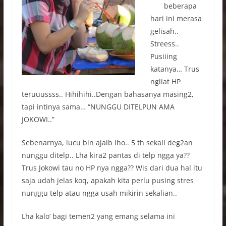
beberapa
hari ini merasa
gelisah..
Streess..
Pusiiing
katanya… Trus
ngliat HP
teruuussss.. Hihihihi..Dengan bahasanya masing2,
tapi intinya sama… “NUNGGU DITELPUN AMA
JOKOWI..”
Sebenarnya, lucu bin ajaib lho.. 5 th sekali deg2an
nunggu ditelp.. Lha kira2 pantas di telp ngga ya??
Trus Jokowi tau no HP nya ngga?? Wis dari dua hal itu
saja udah jelas koq, apakah kita perlu pusing stres
nunggu telp atau ngga usah mikirin sekalian..
Lha kalo’ bagi temen2 yang emang selama ini