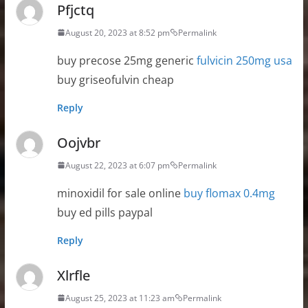
Pfjctq
August 20, 2023 at 8:52 pm
Permalink
buy precose 25mg generic
fulvicin 250mg usa
buy griseofulvin cheap
Reply
Oojvbr
August 22, 2023 at 6:07 pm
Permalink
minoxidil for sale online
buy flomax 0.4mg
buy ed pills paypal
Reply
Xlrfle
August 25, 2023 at 11:23 am
Permalink