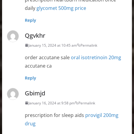
daily
glycomet 500mg price
Reply
Qgvkhr
January 15, 2024 at 10:45 am
Permalink
order accutane sale
oral isotretinoin 20mg
accutane ca
Reply
Gbimjd
January 16, 2024 at 9:58 pm
Permalink
prescription for sleep aids
provigil 200mg
drug