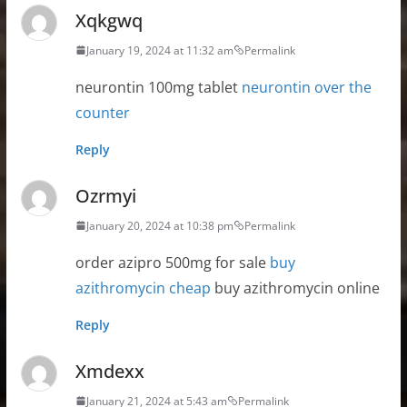
Xqkgwq
January 19, 2024 at 11:32 am
Permalink
neurontin 100mg tablet
neurontin over the
counter
Reply
Ozrmyi
January 20, 2024 at 10:38 pm
Permalink
order azipro 500mg for sale
buy
azithromycin cheap
buy azithromycin online
Reply
Xmdexx
January 21, 2024 at 5:43 am
Permalink