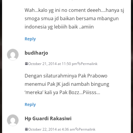
Wah…kalo yg ini no coment deeeh….hanya sj
smoga smua jd baikan bersama mbangun
indonesia yg lebiiih baik ..amiin
Reply
budiharjo
October 21, 2014 at 11:50 pm
Permalink
Dengan silaturahminya Pak Prabowo
menemui Pak JK jadi nambah bingung
‘mereka’ kali ya Pak Bozz…Piiisss…
Reply
Hp Guardi Rakasiwi
October 22, 2014 at 4:36 am
Permalink