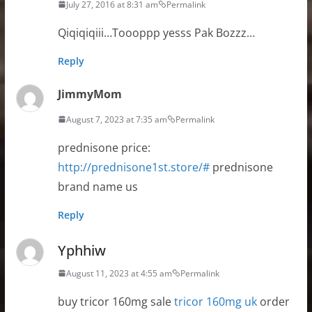
July 27, 2016 at 8:31 am
Permalink
Qiqiqiqiii…Toooppp yesss Pak Bozzz…
Reply
JimmyMom
August 7, 2023 at 7:35 am
Permalink
prednisone price:
http://prednisone1st.store/#
prednisone
brand name us
Reply
Yphhiw
August 11, 2023 at 4:55 am
Permalink
buy tricor 160mg sale
tricor 160mg uk
order