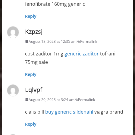
fenofibrate 160mg generic
Reply
Kzpzsj
August 18, 2023 at 12:35 am
Permalink
cost zaditor 1mg
generic zaditor
tofranil
75mg sale
Reply
Lqlvpf
August 20, 2023 at 3:24 am
Permalink
cialis pill
buy generic sildenafil
viagra brand
Reply