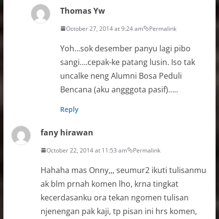
Thomas Yw
October 27, 2014 at 9:24 am
Permalink
Yoh…sok desember panyu lagi pibo
sangi….cepak-ke patang lusin. Iso tak
uncalke neng Alumni Bosa Peduli
Bencana (aku angggota pasif)…..
Reply
fany hirawan
October 22, 2014 at 11:53 am
Permalink
Hahaha mas Onny,,, seumur2 ikuti tulisanmu
ak blm prnah komen lho, krna tingkat
kecerdasanku ora tekan ngomen tulisan
njenengan pak kaji, tp pisan ini hrs komen,