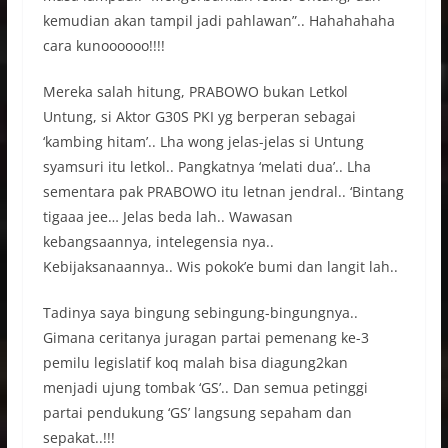
kemudian akan tampil jadi pahlawan”.. Hahahahaha
cara kunoooooo!!!!
Mereka salah hitung, PRABOWO bukan Letkol
Untung, si Aktor G30S PKI yg berperan sebagai
‘kambing hitam’.. Lha wong jelas-jelas si Untung
syamsuri itu letkol.. Pangkatnya ‘melati dua’.. Lha
sementara pak PRABOWO itu letnan jendral.. ‘Bintang
tigaaa jee… Jelas beda lah.. Wawasan
kebangsaannya, intelegensia nya..
Kebijaksanaannya.. Wis pokok’e bumi dan langit lah..
Tadinya saya bingung sebingung-bingungnya..
Gimana ceritanya juragan partai pemenang ke-3
pemilu legislatif koq malah bisa diagung2kan
menjadi ujung tombak ‘GS’.. Dan semua petinggi
partai pendukung ‘GS’ langsung sepaham dan
sepakat..!!!