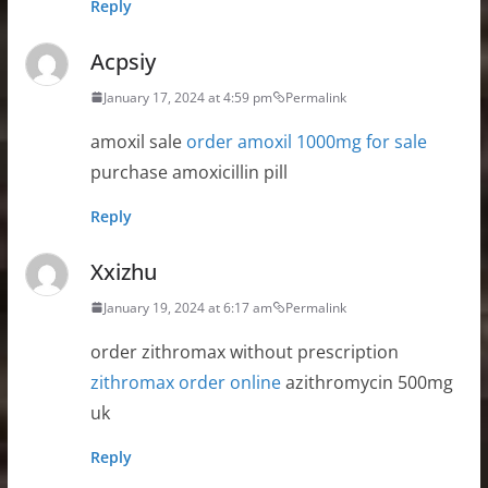
Reply
Acpsiy
January 17, 2024 at 4:59 pm
Permalink
amoxil sale
order amoxil 1000mg for sale
purchase amoxicillin pill
Reply
Xxizhu
January 19, 2024 at 6:17 am
Permalink
order zithromax without prescription
zithromax order online
azithromycin 500mg
uk
Reply