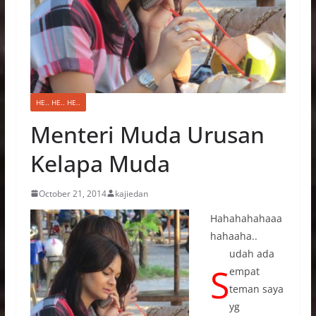
HE.. HE.. HE..
Menteri Muda Urusan
Kelapa Muda
October 21, 2014
kajiedan
Hahahahahaaa
hahaaha..
udah ada
S
empat
teman saya
yg