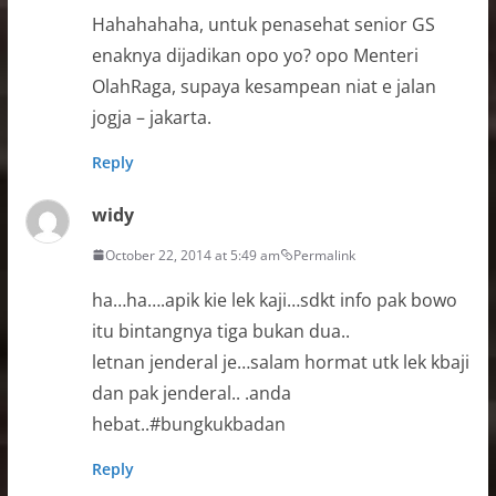
Hahahahaha, untuk penasehat senior GS
enaknya dijadikan opo yo? opo Menteri
OlahRaga, supaya kesampean niat e jalan
jogja – jakarta.
Reply
widy
October 22, 2014 at 5:49 am
Permalink
ha…ha….apik kie lek kaji…sdkt info pak bowo
itu bintangnya tiga bukan dua..
letnan jenderal je…salam hormat utk lek kbaji
dan pak jenderal.. .anda
hebat..#bungkukbadan
Reply