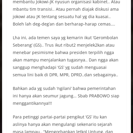
membantu Jokowi-JK nyusun organisasi kabinet.. Atau
mbantu tim transisi.. Atau pernah diajak diskusi ama
jokowi atau JK tentang sesuatu hal yg dia kuasai..
Boleh lah deg-deg’an dan berharap-harap cemas….
Lha ini, ada temen saya yg kemarin ikut ‘Gerombolan
Seberang’ (GS).. Trus ikut ribut2 menjelek2kan atau
menebar pesimisme bahwa presiden terpilih ngga
akan mampu menjalankan tugasnya.. Dan ngga akan
sanggup menghadapi ‘GS’ yg sudah menguasai
semua lini baik di DPR, MPR, DPRD..dan sebagainya..
Bahkan ada yg sudah ‘ngilani’ bahwa pemerintahan
ini hanya akan seumur jagung… Sbab PRABOWO siap
menggantikannya!!!
Para petinggi partai-partai pengikut ‘GS’ itu kan
aslinya hanya akan mengulangi sekenario sejarah
masa lampau.. “Mengorbankan letkol Untung, dan