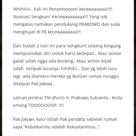
Hihihiiiii.. Kali ini Penontooooon kecewaaaaaa!!!!!
‘Asosiasi Sengkuni’ Kecewaaaaaaaa!!! Yang sok
mengatas namakan pendukung PRABOWO dan suka
menghujat di FB kecewaaaaaaa!!!
Dan Sudah 2 hari ini para ‘sengkuni’ sedang bingung
memposisikan diri untuk hari2 kedepan.. Mau ‘action
galak’ udah ngga ada becking.. Mau ‘action bijak’
udah tampak lucunya..hihihihi… Dan yg lebih lucu
lagi, ada diantara mereka yg ikut2an cemas nunggu
ditelpon Pak Jokowi..
Letnan Jendral TNI (Purn) H. Prabowo Subianto.. Anda
emang TOOOOOOOP..!!!!
Pak Jokowi, kalo’ istilah Pak pendeta sebelah rumah
saya,”Kebaikanmu adalah Kekuatanmuu..”.