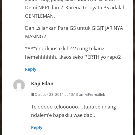
Demi NKRI dan 2. Karena ternyata PS adalah
GENTLEMAN.
Dan…silahkan Para GS untuk GIGIT JARINYA
MASING2.
****endi kaos-e kih??? rung tekan2.
hemehhhhhh….kaos seko PERTH yo rapo2
Reply
Kaji Edan
October 23, 2014 at 10:13 am
Permalink
Telooooo-teloooooo…. Jupuk’en nang
ndalem’e bapakku wae dab..
Reply