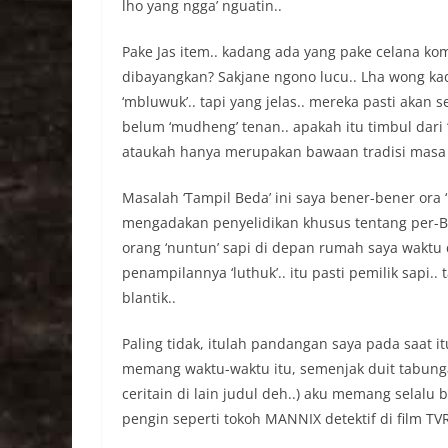
lho yang ngga’ nguatin..
Pake Jas item.. kadang ada yang pake celana kom
dibayangkan? Sakjane ngono lucu.. Lha wong kad
‘mbluwuk’.. tapi yang jelas.. mereka pasti akan 
belum ‘mudheng’ tenan.. apakah itu timbul dari ‘d
ataukah hanya merupakan bawaan tradisi masa l
Masalah ‘Tampil Beda’ ini saya bener-bener or
mengadakan penyelidikan khusus tentang per-Blant
orang ‘nuntun’ sapi di depan rumah saya waktu 
penampilannya ‘luthuk’.. itu pasti pemilik sapi..
blantik..
Paling tidak, itulah pandangan saya pada saat 
memang waktu-waktu itu, semenjak duit tabunga
ceritain di lain judul deh..) aku memang selal
pengin seperti tokoh MANNIX detektif di film TVR