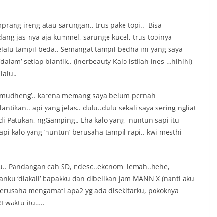
prang ireng atau sarungan.. trus pake topi.. Bisa
ang jas-nya aja kummel, sarunge kucel, trus topinya
selalu tampil beda.. Semangat tampil bedha ini yang saya
alam’ setiap blantik.. (inerbeauty Kalo istilah ines …hihihi)
alu..
a ‘mudheng’.. karena memang saya belum pernah
ikan..tapi yang jelas.. dulu..dulu sekali saya sering ngliat
di Patukan, ngGamping.. Lha kalo yang nuntun sapi itu
 tapi kalo yang ‘nuntun’ berusaha tampil rapi.. kwi mesthi
itu.. Pandangan cah SD, ndeso..ekonomi lemah..hehe,
nku ‘diakali’ bapakku dan dibelikan jam MANNIX (nanti aku
u berusaha mengamati apa2 yg ada disekitarku, pokoknya
I waktu itu…..