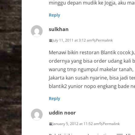
minggu depan mudik ke Jogja, aku mamp
Reply
sulkhan
July 11, 2011 at 3:12 am
Permalink
Menawi bikin restoran Blantik cocok 
ordernya yang bisa order udang kal
warung tmp ngumpul makelar tanah, mo
Jakarta kan susah nyarine, bisa jadi 
blantik2 yunior nopo engkang bade ne
Reply
uddin noor
January 5, 2012 at 11:52 am
Permalink