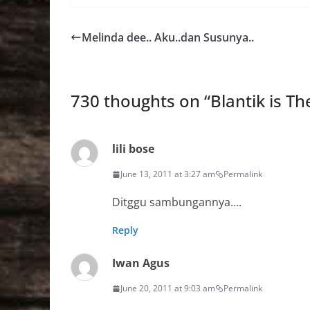
Melinda dee.. Aku..dan Susunya..
730 thoughts on “
Blantik is Th
lili bose
June 13, 2011 at 3:27 am
Permalink
Ditggu sambungannya….
Reply
Iwan Agus
June 20, 2011 at 9:03 am
Permalink