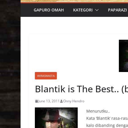
GAPURO OMAH
KATEGORI
PAPARAZI
WIRASWASTA
Blantik is The Best.. (
June 13, 2011
Onny Hendro
Menurutku..
Kata ‘Blantik’ rasa-ra
kalo dibanding dengan