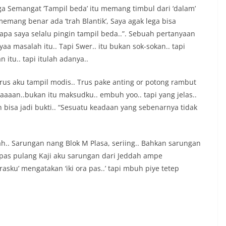
ga Semangat ‘Tampil beda’ itu memang timbul dari ‘dalam’
memang benar ada ‘trah Blantik’, Saya agak lega bisa
apa saya selalu pingin tampil beda..”. Sebuah pertanyaan
aa masalah itu.. Tapi Swer.. itu bukan sok-sokan.. tapi
 itu.. tapi itulah adanya..
u trus aku tampil modis.. Trus pake anting or potong rambut
ukaaaaan..bukan itu maksudku.. embuh yoo.. tapi yang jelas..
bisa jadi bukti.. “Sesuatu keadaan yang sebenarnya tidak
h.. Sarungan nang Blok M Plasa, seriing.. Bahkan sarungan
 pas pulang Kaji aku sarungan dari Jeddah ampe
arasku’ mengatakan ‘iki ora pas..’ tapi mbuh piye tetep