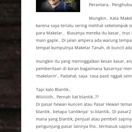
Perantara.. Penghub
Mungkin.. Kata ‘Makela
karena saya terlalu sering melihat sekelompok 
para Makelar.. Biasanya mereka itu kasar.. trus
main gaple.. Di jalan ampera ada warung temp
tempat kumpulnya Makelar Tanah, di buncit ad
mungkin itu yang meninggalkan kesan kasar, eng
pemberitaan di koran bagaimana ‘kasarnya’ mer
‘makelarin’.. Padahal, saya rasa pasti nggak se
Tapi kalo Blantik..
Wiiiiiiiiih.. Pernah liat blantik..??
Di pasar hewan kuncen atau Pasar Hewan temangg
blantik.. betapa ‘cantiknya’ si-blantik.. Di pasa
mana yang blantik, penjual atau pembeli sapinya
pengunjung pasar lainnya lho.. termasuk sapine.