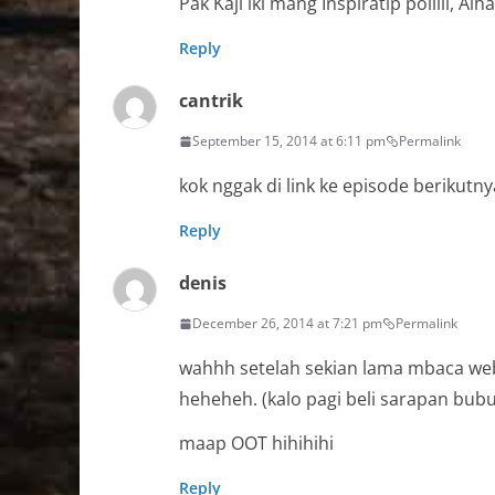
Pak Kaji iki mang Inspiratip polllll,
Reply
cantrik
September 15, 2014 at 6:11 pm
Permalink
kok nggak di link ke episode berikutn
Reply
denis
December 26, 2014 at 7:21 pm
Permalink
wahhh setelah sekian lama mbaca web
heheheh. (kalo pagi beli sarapan bubu
maap OOT hihihihi
Reply