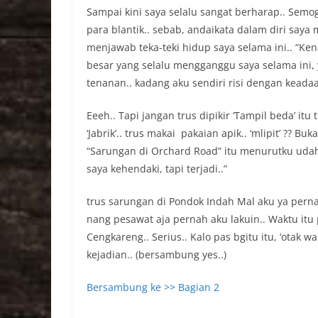
Sampai kini saya selalu sangat berharap.. Semo
para blantik.. sebab, andaikata dalam diri saya 
menjawab teka-teki hidup saya selama ini.. “Ken
besar yang selalu mengganggu saya selama ini, y
tenanan.. kadang aku sendiri risi dengan keadaan
Eeeh.. Tapi jangan trus dipikir ‘Tampil beda’ it
‘Jabrik’.. trus makai pakaian apik.. ‘mlipit’ ?? B
“Sarungan di Orchard Road” itu menurutku udah 
saya kehendaki, tapi terjadi..”
trus sarungan di Pondok Indah Mal aku ya perna
nang pesawat aja pernah aku lakuin.. Waktu itu
Cengkareng.. Serius.. Kalo pas bgitu itu, ‘otak w
kejadian.. (bersambung yes..)
Bersambung ke >> Bagian 2