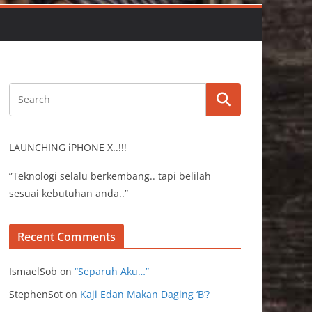
LAUNCHING iPHONE X..!!!
”Teknologi selalu berkembang.. tapi belilah
sesuai kebutuhan anda..”
Recent Comments
IsmaelSob
on
“Separuh Aku…”
StephenSot
on
Kaji Edan Makan Daging ‘B’?