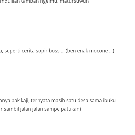
 Alhamdulilah tambah ngelmu, matursuwun
ya, seperti cerita sopir boss … (ben enak mocone …)
nya pak kaji, ternyata masih satu desa sama ibuku
r sambil jalan jalan sampe patukan)