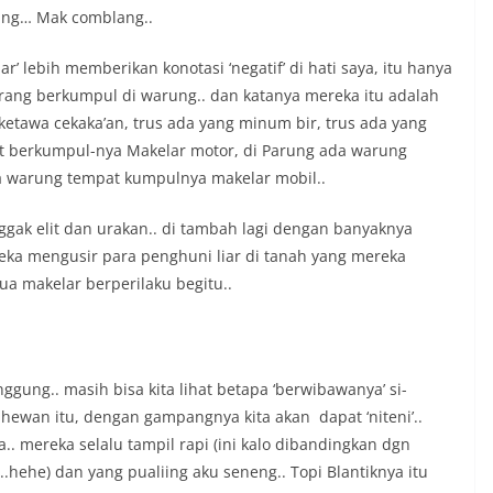
ung… Mak comblang..
r’ lebih memberikan konotasi ‘negatif’ di hati saya, itu hanya
orang berkumpul di warung.. dan katanya mereka itu adalah
 ketawa cekaka’an, trus ada yang minum bir, trus ada yang
at berkumpul-nya Makelar motor, di Parung ada warung
a warung tempat kumpulnya makelar mobil..
gak elit dan urakan.. di tambah lagi dengan banyaknya
eka mengusir para penghuni liar di tanah yang mereka
mua makelar berperilaku begitu..
ung.. masih bisa kita lihat betapa ‘berwibawanya’ si-
r2 hewan itu, dengan gampangnya kita akan dapat ‘niteni’..
.. mereka selalu tampil rapi (ini kalo dibandingkan dgn
.hehe) dan yang pualiing aku seneng.. Topi Blantiknya itu