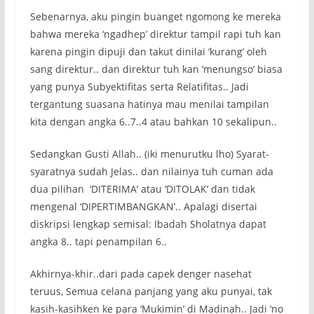
Sebenarnya, aku pingin buanget ngomong ke mereka
bahwa mereka ‘ngadhep’ direktur tampil rapi tuh kan
karena pingin dipuji dan takut dinilai ‘kurang’ oleh
sang direktur.. dan direktur tuh kan ‘menungso’ biasa
yang punya Subyektifitas serta Relatifitas.. Jadi
tergantung suasana hatinya mau menilai tampilan
kita dengan angka 6..7..4 atau bahkan 10 sekalipun..
Sedangkan Gusti Allah.. (iki menurutku lho) Syarat-
syaratnya sudah Jelas.. dan nilainya tuh cuman ada
dua pilihan ‘DITERIMA’ atau ‘DITOLAK’ dan tidak
mengenal ‘DIPERTIMBANGKAN’.. Apalagi disertai
diskripsi lengkap semisal: Ibadah Sholatnya dapat
angka 8.. tapi penampilan 6..
Akhirnya-khir..dari pada capek denger nasehat
teruus, Semua celana panjang yang aku punyai, tak
kasih-kasihken ke para ‘Mukimin’ di Madinah.. Jadi ‘no