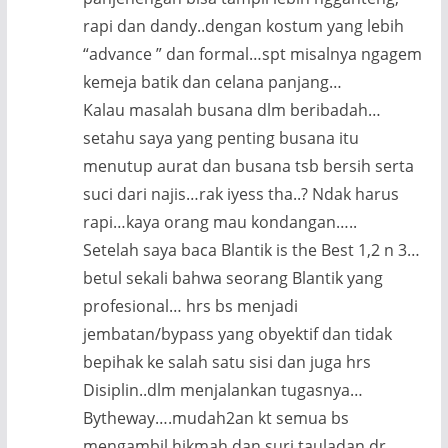
rapi dan dandy..dengan kostum yang lebih
“advance ” dan formal…spt misalnya ngagem
kemeja batik dan celana panjang…
Kalau masalah busana dlm beribadah…
setahu saya yang penting busana itu
menutup aurat dan busana tsb bersih serta
suci dari najis…rak iyess tha..? Ndak harus
rapi…kaya orang mau kondangan…..
Setelah saya baca Blantik is the Best 1,2 n 3…
betul sekali bahwa seorang Blantik yang
profesional… hrs bs menjadi
jembatan/bypass yang obyektif dan tidak
bepihak ke salah satu sisi dan juga hrs
Disiplin..dlm menjalankan tugasnya…
Bytheway….mudah2an kt semua bs
mengambil hikmah dan suri tauladan dr