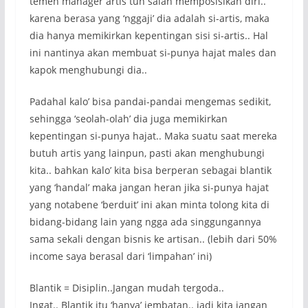
temen manager artis tuh salah memposisikan diri..
karena berasa yang ‘nggaji’ dia adalah si-artis, maka
dia hanya memikirkan kepentingan sisi si-artis.. Hal
ini nantinya akan membuat si-punya hajat males dan
kapok menghubungi dia..
Padahal kalo’ bisa pandai-pandai mengemas sedikit,
sehingga ‘seolah-olah’ dia juga memikirkan
kepentingan si-punya hajat.. Maka suatu saat mereka
butuh artis yang lainpun, pasti akan menghubungi
kita.. bahkan kalo’ kita bisa berperan sebagai blantik
yang ‘handal’ maka jangan heran jika si-punya hajat
yang notabene ‘berduit’ ini akan minta tolong kita di
bidang-bidang lain yang ngga ada singgungannya
sama sekali dengan bisnis ke artisan.. (lebih dari 50%
income saya berasal dari ‘limpahan’ ini)
Blantik = Disiplin..Jangan mudah tergoda..
Ingat.. Blantik itu ‘hanya’ jembatan.. jadi kita jangan