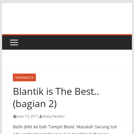
Skip
to
content
WIRASWASTA
Blantik is The Best..
(bagian 2)
June 13, 2011
Onny Hendro
Balik dikit ke bab ‘Tampil Beda’, Masalah Sarung tuh