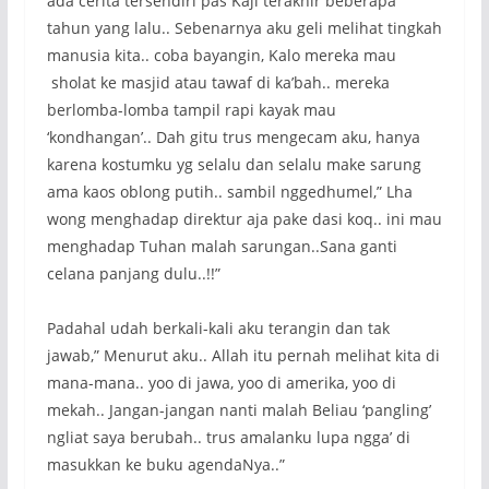
ada cerita tersendiri pas Kaji terakhir beberapa
tahun yang lalu.. Sebenarnya aku geli melihat tingkah
manusia kita.. coba bayangin, Kalo mereka mau
sholat ke masjid atau tawaf di ka’bah.. mereka
berlomba-lomba tampil rapi kayak mau
‘kondhangan’.. Dah gitu trus mengecam aku, hanya
karena kostumku yg selalu dan selalu make sarung
ama kaos oblong putih.. sambil nggedhumel,” Lha
wong menghadap direktur aja pake dasi koq.. ini mau
menghadap Tuhan malah sarungan..Sana ganti
celana panjang dulu..!!”
Padahal udah berkali-kali aku terangin dan tak
jawab,” Menurut aku.. Allah itu pernah melihat kita di
mana-mana.. yoo di jawa, yoo di amerika, yoo di
mekah.. Jangan-jangan nanti malah Beliau ‘pangling’
ngliat saya berubah.. trus amalanku lupa ngga’ di
masukkan ke buku agendaNya..”