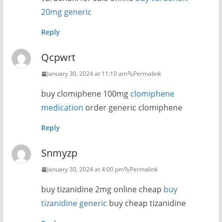
20mg generic
Reply
Qcpwrt
January 30, 2024 at 11:10 am
Permalink
buy clomiphene 100mg
clomiphene
medication
order generic clomiphene
Reply
Snmyzp
January 30, 2024 at 4:00 pm
Permalink
buy tizanidine 2mg online cheap
buy
tizanidine generic
buy cheap tizanidine