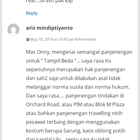
real….bravo pak kaji
Reply
aris mindiptiyanto
May 18, 2014 at 10:45 pm
Permalink
Mas Onny, mengenai semangat panjenengan
untuk ” Tampil Beda “….saya rasa itu
sepenuhnya merupakan hak panjenengan
dan sah2 saja untuk dilakukan asal tidak
melanggar norma susila dan norma hukum.
Dan saya rasa…. panjenengan tindakan di
Orchard Road, atau PIM atau Blok M Plaza
atau bahkan panjenengan travelling nitih
pesawat terbang dengan menggunakan
kostum berupa Sarung, kaos oblong putih
dan sandal Lily….tentu saja itu tidak