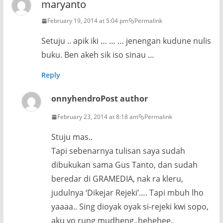
maryanto
February 19, 2014 at 5:04 pm
Permalink
Setuju .. apik iki … … … jenengan kudune nulis
buku. Ben akeh sik iso sinau …
Reply
onnyhendro
Post author
February 23, 2014 at 8:18 am
Permalink
Stuju mas..
Tapi sebenarnya tulisan saya sudah
dibukukan sama Gus Tanto, dan sudah
beredar di GRAMEDIA, nak ra kleru,
judulnya ‘Dikejar Rejeki’…. Tapi mbuh lho
yaaaa.. Sing dioyak oyak si-rejeki kwi sopo,
aku yo rung mudheng..hehehee..