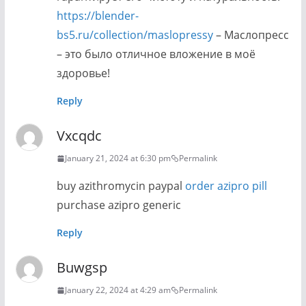
https://blender-
bs5.ru/collection/maslopressy
– Маслопресс
– это было отличное вложение в моё
здоровье!
Reply
Vxcqdc
January 21, 2024 at 6:30 pm
Permalink
buy azithromycin paypal
order azipro pill
purchase azipro generic
Reply
Buwgsp
January 22, 2024 at 4:29 am
Permalink