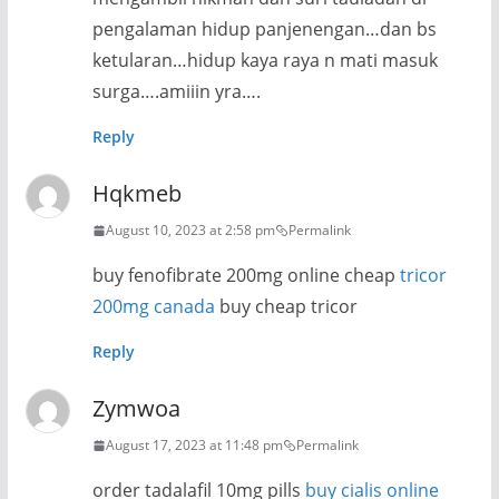
pengalaman hidup panjenengan…dan bs
ketularan…hidup kaya raya n mati masuk
surga….amiiin yra….
Reply
Hqkmeb
August 10, 2023 at 2:58 pm
Permalink
buy fenofibrate 200mg online cheap
tricor
200mg canada
buy cheap tricor
Reply
Zymwoa
August 17, 2023 at 11:48 pm
Permalink
order tadalafil 10mg pills
buy cialis online