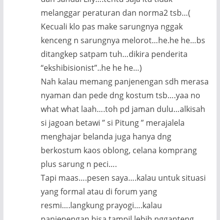
melanggar peraturan dan norma2 tsb…(
Kecuali klo pas make sarungnya nggak
kenceng n sarungnya melorot…he.he he…bs
ditangkep satpam tuh…dikira penderita
“ekshibisionist”..he he he…)
Nah kalau memang panjenengan sdh merasa
nyaman dan pede dng kostum tsb….yaa no
what what laah….toh pd jaman dulu…alkisah
si jagoan betawi ” si Pitung ” merajalela
menghajar belanda juga hanya dng
berkostum kaos oblong, celana komprang
plus sarung n peci….
Tapi maas….pesen saya….kalau untuk situasi
yang formal atau di forum yang
resmi….langkung prayogi….kalau
panjenengan bisa tampil lebih ngganteng,