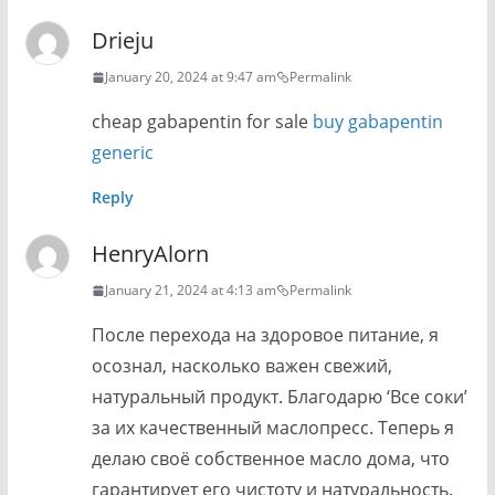
Drieju
January 20, 2024 at 9:47 am
Permalink
cheap gabapentin for sale
buy gabapentin
generic
Reply
HenryAlorn
January 21, 2024 at 4:13 am
Permalink
После перехода на здоровое питание, я
осознал, насколько важен свежий,
натуральный продукт. Благодарю ‘Все соки’
за их качественный маслопресс. Теперь я
делаю своё собственное масло дома, что
гарантирует его чистоту и натуральность.