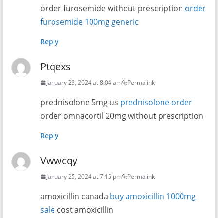
order furosemide without prescription
order
furosemide 100mg generic
Reply
Ptqexs
January 23, 2024 at 8:04 am
Permalink
prednisolone 5mg us
prednisolone order
order omnacortil 20mg without prescription
Reply
Vwwcqy
January 25, 2024 at 7:15 pm
Permalink
amoxicillin canada
buy amoxicillin 1000mg
sale
cost amoxicillin