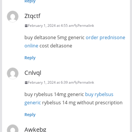
Reply
Ztqctf
February 1, 2024 at 4:55 am
Permalink
buy deltasone 5mg generic
order prednisone
online
cost deltasone
Reply
Cnlvql
February 1, 2024 at 6:39 am
Permalink
buy rybelsus 14mg generic
buy rybelsus
generic
rybelsus 14 mg without prescription
Reply
Awkebg