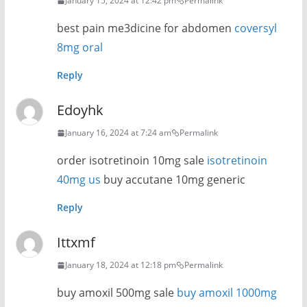
January 15, 2024 at 12:42 pm
Permalink
best pain me3dicine for abdomen
coversyl
8mg oral
Reply
Edoyhk
January 16, 2024 at 7:24 am
Permalink
order isotretinoin 10mg sale
isotretinoin
40mg us
buy accutane 10mg generic
Reply
Ittxmf
January 18, 2024 at 12:18 pm
Permalink
buy amoxil 500mg sale
buy amoxil 1000mg