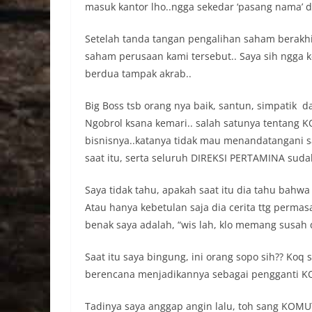
masuk kantor lho..ngga sekedar ‘pasang nama’ do
Setelah tanda tangan pengalihan saham berakhi
saham perusaan kami tersebut.. Saya sih ngga ke
berdua tampak akrab..
Big Boss tsb orang nya baik, santun, simpatik d
Ngobrol ksana kemari.. salah satunya tentang
bisnisnya..katanya tidak mau menandatangani s
saat itu, serta seluruh DIREKSI PERTAMINA sudah
Saya tidak tahu, apakah saat itu dia tahu bah
Atau hanya kebetulan saja dia cerita ttg permas
benak saya adalah, “wis lah, klo memang susah di
Saat itu saya bingung, ini orang sopo sih?? Ko
berencana menjadikannya sebagai pengganti 
Tadinya saya anggap angin lalu, toh sang KOMU