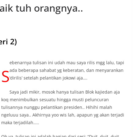
aik tuh orangnya..
ri 2)
ebenarnya tulisan ini udah mau saya rilis mgg lalu, tapi
S
ada beberapa sahabat yg keberatan, dan menyarankan
‘dirilis’ setelah pelantikan jokowi aja….
Saya jadi mikir, mosok hanya tulisan Blok kajiedan aja
koq menimbulkan sesuatu hingga musti peluncuran
tulisannya nunggu pelantikan presiden.. Hihihi malah
ngeluuu saya.. Akhirnya yoo wis lah, apapun yg akan terjadi
maka terjadilah…..
Oh ya, tulisan ini adalah bagian dari seri: “Duit..duit..duit