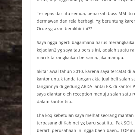
Terlepas dari itu semua, benarkah boss MM itu m
dermawan dan rela berbagi, Yg beruntung karen
Orde yg akan berakhir ini??
Saya ngga ngerti bagaimana harus merangkaikann
kejadian2 yg saya tau persis ini, adalah suatu ra
mari kita rangkaikan bersama, jika mampu..
Skitar awal tahun 2010, karena saya tercatat di 
kantor untuk tanda tangan akta jual beli salah 
tangannya di gedung ABDA lantai EX, di kantor P
saya diantar oleh reception menuju salah satu 
dalam kantor tsb..
Lha koq kebetulan saya melhat seorang mantan 
terpasang di Kabinet yg baru saat itu.. Pak SGH
berarti perusahaan ini ngga baen-baen.. TOP in