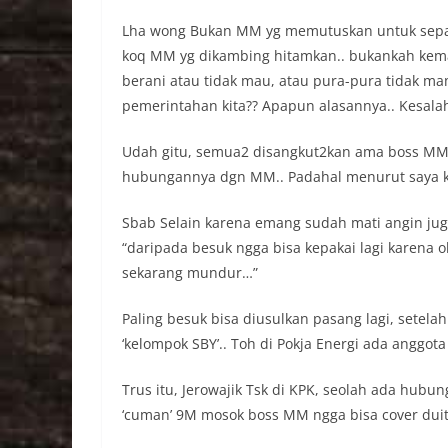
Lha wong Bukan MM yg memutuskan untuk sepak
koq MM yg dikambing hitamkan.. bukankah kema
berani atau tidak mau, atau pura-pura tidak 
pemerintahan kita?? Apapun alasannya.. Kesal
Udah gitu, semua2 disangkut2kan ama boss MM.
hubungannya dgn MM.. Padahal menurut saya 
Sbab Selain karena emang sudah mati angin juga
“daripada besuk ngga bisa kepakai lagi karena
sekarang mundur…”
Paling besuk bisa diusulkan pasang lagi, setelah
‘kelompok SBY’.. Toh di Pokja Energi ada anggota
Trus itu, Jerowajik Tsk di KPK, seolah ada hu
‘cuman’ 9M mosok boss MM ngga bisa cover duit 