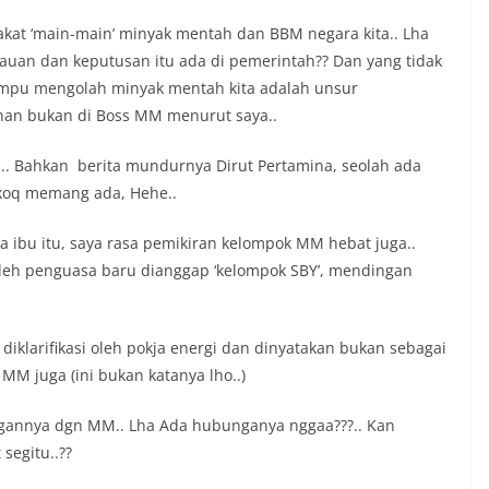
at ‘main-main’ minyak mentah dan BBM negara kita.. Lha
uan dan keputusan itu ada di pemerintah?? Dan yang tidak
mampu mengolah minyak mentah kita adalah unsur
ahan bukan di Boss MM menurut saya..
. Bahkan berita mundurnya Dirut Pertamina, seolah ada
koq memang ada, Hehe..
 ibu itu, saya rasa pemikiran kelompok MM hebat juga..
 oleh penguasa baru dianggap ‘kelompok SBY’, mendingan
 diklarifikasi oleh pokja energi dan dinyatakan bukan sebagai
 MM juga (ini bukan katanya lho..)
bungannya dgn MM.. Lha Ada hubunganya nggaa???.. Kan
segitu..??