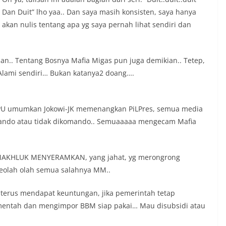
Dan Duit” lho yaa.. Dan saya masih konsisten, saya hanya
akan nulis tentang apa yg saya pernah lihat sendiri dan
ikian.. Tentang Bosnya Mafia Migas pun juga demikian.. Tetep,
 Alami sendiri… Bukan katanya2 doang….
 KPU umumkan Jokowi-JK memenangkan PiLPres, semua media
omando atau tidak dikomando.. Semuaaaaa mengecam Mafia
ai MAKHLUK MENYERAMKAN, yang jahat, yg merongrong
Seolah olah semua salahnya MM..
 terus mendapat keuntungan, jika pemerintah tetap
entah dan mengimpor BBM siap pakai… Mau disubsidi atau