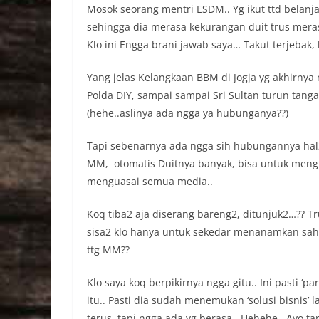
Mosok seorang mentri ESDM.. Yg ikut ttd belanja
sehingga dia merasa kekurangan duit trus meras
Klo ini Engga brani jawab saya… Takut terjebak
Yang jelas Kelangkaan BBM di Jogja yg akhirny
Polda DIY, sampai sampai Sri Sultan turun ta
(hehe..aslinya ada ngga ya hubunganya??)
Tapi sebenarnya ada ngga sih hubungannya hal2
MM, otomatis Duitnya banyak, bisa untuk mengu
menguasai semua media..
Koq tiba2 aja diserang bareng2, ditunjuk2…?? 
sisa2 klo hanya untuk sekedar menanamkan sah
ttg MM??
Klo saya koq berpikirnya ngga gitu.. Ini pasti ‘pa
itu.. Pasti dia sudah menemukan ‘solusi bisnis’ 
terus, tapi ngga ada yg berasa.. Hehehe.. Ayo ta