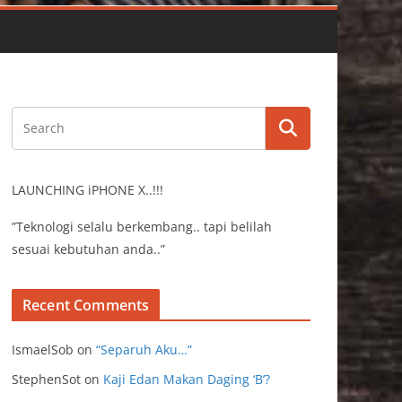
LAUNCHING iPHONE X..!!!
”Teknologi selalu berkembang.. tapi belilah
sesuai kebutuhan anda..”
Recent Comments
IsmaelSob
on
“Separuh Aku…”
StephenSot
on
Kaji Edan Makan Daging ‘B’?