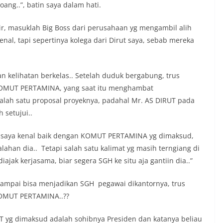
ang..”, batin saya dalam hati.
r, masuklah Big Boss dari perusahaan yg mengambil alih
nal, tapi sepertinya kolega dari Dirut saya, sebab mereka
an kelihatan berkelas.. Setelah duduk bergabung, trus
 KOMUT PERTAMINA, yang saat itu menghambat
alah satu proposal proyeknya, padahal Mr. AS DIRUT pada
 setujui..
wa saya kenal baik dengan KOMUT PERTAMINA yg dimaksud,
alahan dia.. Tetapi salah satu kalimat yg masih terngiang di
ajak kerjasama, biar segera SGH ke situ aja gantiin dia..”
q sampai bisa menjadikan SGH pegawai dikantornya, trus
KOMUT PERTAMINA..??
T yg dimaksud adalah sohibnya Presiden dan katanya beliau