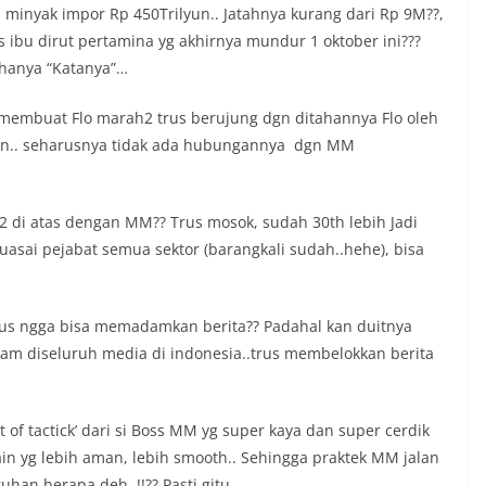
 minyak impor Rp 450Trilyun.. Jatahnya kurang dari Rp 9M??,
 ibu dirut pertamina yg akhirnya mundur 1 oktober ini???
, hanya “Katanya”…
a membuat Flo marah2 trus berujung dgn ditahannya Flo oleh
ngan.. seharusnya tidak ada hubungannya dgn MM
 di atas dengan MM?? Trus mosok, sudah 30th lebih Jadi
asai pejabat semua sektor (barangkali sudah..hehe), bisa
Trus ngga bisa memadamkan berita?? Padahal kan duitnya
am diseluruh media di indonesia..trus membelokkan berita
rt of tactick’ dari si Boss MM yg super kaya dan super cerdik
lain yg lebih aman, lebih smooth.. Sehingga praktek MM jalan
ruhan berapa deh..!!?? Pasti gitu…