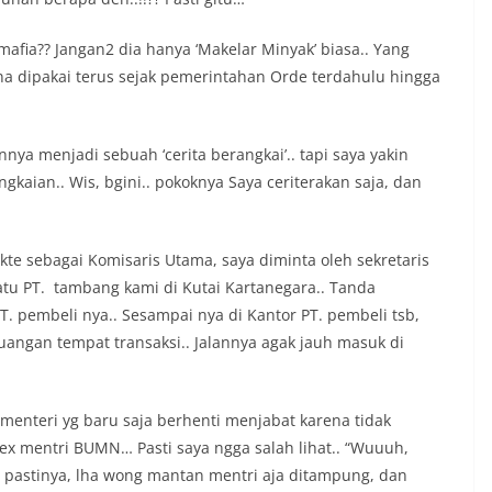
afia?? Jangan2 dia hanya ‘Makelar Minyak’ biasa.. Yang
a dipakai terus sejak pemerintahan Orde terdahulu hingga
ya menjadi sebuah ‘cerita berangkai’.. tapi saya yakin
ngkaian.. Wis, bgini.. pokoknya Saya ceriterakan saja, dan
akte sebagai Komisaris Utama, saya diminta oleh sekretaris
satu PT. tambang kami di Kutai Kartanegara.. Tanda
T. pembeli nya.. Sesampai nya di Kantor PT. pembeli tsb,
ruangan tempat transaksi.. Jalannya agak jauh masuk di
menteri yg baru saja berhenti menjabat karena tidak
, ex mentri BUMN… Pasti saya ngga salah lihat.. “Wuuuh,
i pastinya, lha wong mantan mentri aja ditampung, dan