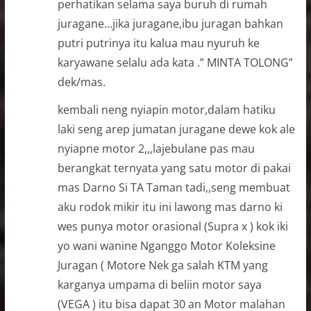
perhatikan selama saya buruh di rumah
juragane…jika juragane,ibu juragan bahkan
putri putrinya itu kalua mau nyuruh ke
karyawane selalu ada kata .” MINTA TOLONG”
dek/mas.
kembali neng nyiapin motor,dalam hatiku
laki seng arep jumatan juragane dewe kok ale
nyiapne motor 2,,,lajebulane pas mau
berangkat ternyata yang satu motor di pakai
mas Darno Si TA Taman tadi,,seng membuat
aku rodok mikir itu ini lawong mas darno ki
wes punya motor orasional (Supra x ) kok iki
yo wani wanine Nganggo Motor Koleksine
Juragan ( Motore Nek ga salah KTM yang
karganya umpama di beliin motor saya
(VEGA ) itu bisa dapat 30 an Motor malahan