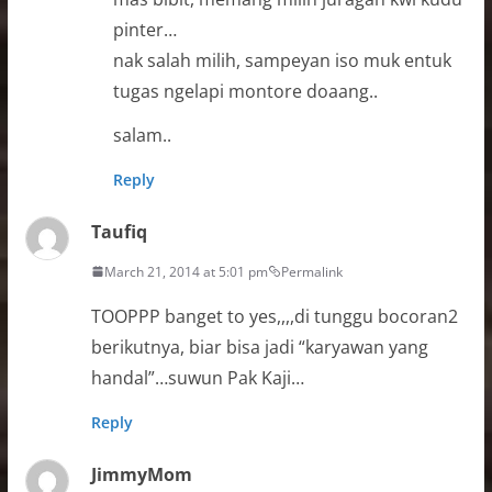
pinter…
nak salah milih, sampeyan iso muk entuk
tugas ngelapi montore doaang..
salam..
Reply
Taufiq
March 21, 2014 at 5:01 pm
Permalink
TOOPPP banget to yes,,,,di tunggu bocoran2
berikutnya, biar bisa jadi “karyawan yang
handal”…suwun Pak Kaji…
Reply
JimmyMom