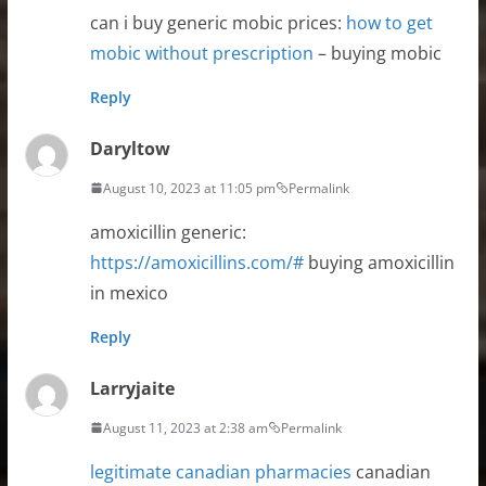
can i buy generic mobic prices:
how to get
mobic without prescription
– buying mobic
Reply
Daryltow
August 10, 2023 at 11:05 pm
Permalink
amoxicillin generic:
https://amoxicillins.com/#
buying amoxicillin
in mexico
Reply
Larryjaite
August 11, 2023 at 2:38 am
Permalink
legitimate canadian pharmacies
canadian