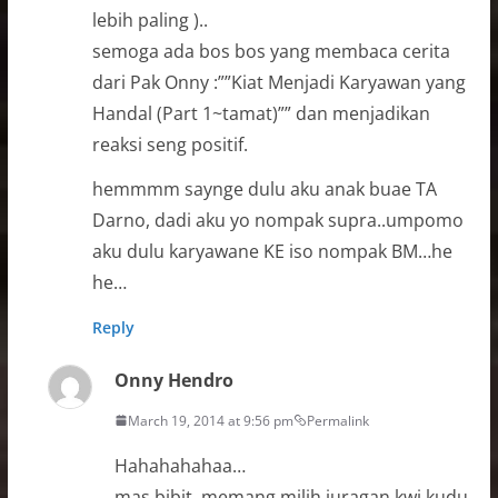
lebih paling )..
semoga ada bos bos yang membaca cerita
dari Pak Onny :””Kiat Menjadi Karyawan yang
Handal (Part 1~tamat)”” dan menjadikan
reaksi seng positif.
hemmmm saynge dulu aku anak buae TA
Darno, dadi aku yo nompak supra..umpomo
aku dulu karyawane KE iso nompak BM…he
he…
Reply
Onny Hendro
March 19, 2014 at 9:56 pm
Permalink
Hahahahahaa…
mas bibit, memang milih juragan kwi kudu