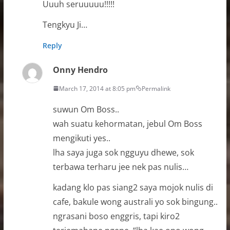
Uuuh seruuuuu!!!!!
Tengkyu Ji…
Reply
Onny Hendro
March 17, 2014 at 8:05 pm
Permalink
suwun Om Boss..
wah suatu kehormatan, jebul Om Boss
mengikuti yes..
lha saya juga sok ngguyu dhewe, sok
terbawa terharu jee nek pas nulis…
kadang klo pas siang2 saya mojok nulis di
cafe, bakule wong australi yo sok bingung..
ngrasani boso enggris, tapi kiro2