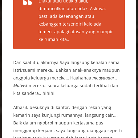
Diakui atau tidak diakui,
dimunculkan atau tidak, Aslinya,
pasti ada kesenangan atau
kebanggan tersendiri kalo ada
temen, apalagi atasan yang mampir
ke rumah kita..
Dan saat itu, akhirnya Saya langsung kenalan sama
istri/suami mereka.. Bahkan anak-anaknya maupun
anggota keluarga mereka… Haahahaa
modyaaaar
..
Mateek
mereka.. suara keluarga sudah terlibat dan
kita sandera.. hihihi
Alhasil, besuknya di kantor, dengan rekan yang
kemarin saya kunjungi rumahnya, langsung cair….
Baik dalam ngobrol maupun kerjasama pas
menggarap kerjaan, saya langsung dianggap seperti