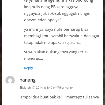
terjemahane ngene, “lha kae ono wong
koq nulis nang BB karo ngguya-
ngguyu..njuk sok-sok ngguguk nangis
dhewe..edan opo ya”
ya intinnya, saya nulis berharap bisa
membagi ilmu, sambil bersyukur..dan agar
tetap tidak melupakan sejarah…
suwun akan dukunganya yang terus
menerus…
Reply
nanang
March 17, 2014 at 3:49 pm
Permalink
Jempol dua buat pak kaji….mantapz tulisanya
..