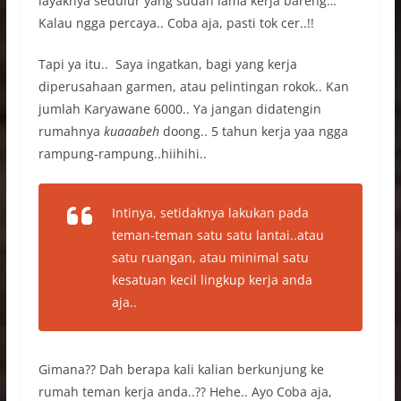
layaknya sedulur yang sudah lama kerja bareng…
Kalau ngga percaya.. Coba aja, pasti tok cer..!!
Tapi ya itu.. Saya ingatkan, bagi yang kerja
diperusahaan garmen, atau pelintingan rokok.. Kan
jumlah Karyawane 6000.. Ya jangan didatengin
rumahnya
kuaaabeh
doong.. 5 tahun kerja yaa ngga
rampung-rampung..hiihihi..
Intinya, setidaknya lakukan pada
teman-teman satu satu lantai..atau
satu ruangan, atau minimal satu
kesatuan kecil lingkup kerja anda
aja..
Gimana?? Dah berapa kali kalian berkunjung ke
rumah teman kerja anda..?? Hehe.. Ayo Coba aja,