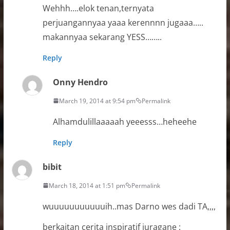
Wehhh….elok tenan,ternyata
perjuangannyaa yaaa kerennnn jugaaa…..
makannyaa sekarang YESS……..
Reply
Onny Hendro
March 19, 2014 at 9:54 pm
Permalink
Alhamdulillaaaaah yeeesss…heheehe
Reply
bibit
March 18, 2014 at 1:51 pm
Permalink
wuuuuuuuuuuuih..mas Darno wes dadi TA,,,,
berkaitan cerita inspiratif juragane :