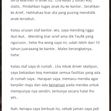
serta keahlian si anak itu.. Lha kalau 2 bulan koq
statis.. Pindahkan tugas anak itu ke kantor.. Serahkan
ke Arief.. Hahhahaa biar dia yang pusing mendidik
anak tersebut..
Kalau urusan staf kantor, wis, saya mending ngga
ikut-ikut.. Mending biar arief ama dik Taufik yang
ngurusin.. hehe lha wong saya ini, udah lebih dari 10
tahun juaraaang ke kantor.. Males berangkatnya..
hehe
Kalau staf saya di rumah.. Lha mbok driver skalipun,
saya bebaskan koq memakai semua fasilitas yang ada
di rumah saya.. Harapan saya, memacu mereka agar
berpikir maju dan ada
keinginan
pada mereka untuk
mempunyai nya sendiri, tentunya secara halal lho
yes..
Nah, kenapa saya berbuat itu, sebab jaman saya jadi