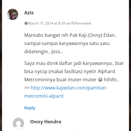
Azis
March 17, 2014 at 9:29 am
Permalink
Mantabs banget nih Pak Kaji (Onny) Edan..
sampai-sampai karyawannya satu satu
didatengin.. Joss..
Saya mau donk daftar jadi karyawannya.. biar
bisa nyicip (makai fasilitas) nyetir Alphard
Metromininya buat muter-muter 😀 hihihi..
>>
http://www.kajiedan.com/pamitan-
metromini-alpard
Reply
Onny Hendro