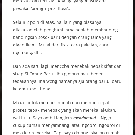
mereka akan terusik.. Apalagi yang masuk ada
predikat ‘orang-nya si Boss’..
Selain 2 poin di atas, hal lain yang biasanya
dilakukan oleh penghuni lama adalah membanding-
bandingkan sosok baru dengan orang lama yang
digantikan… Mulai dari fisik, cara pakaian, cara
ngomong, dll..
Dan ada satu lagi, mencoba menebak nebak sifat dan
sikap Si Orang Baru.. lha gimana mau bener
tebakannya, lha wong namanya aja orang baru.. baru
ketemu koq.. hehe
Maka, untuk mempermudah dan mempercepat
proses ‘tebak-menebak’ yang akan mereka lakukan,
waktu itu Saya ambil langkah
mendahului.
.. Ngga
cukup cuman menyambangi atau ngobrol-ngobrol di
meja kerja mereka..
Tapi saya datangi skalian rumah