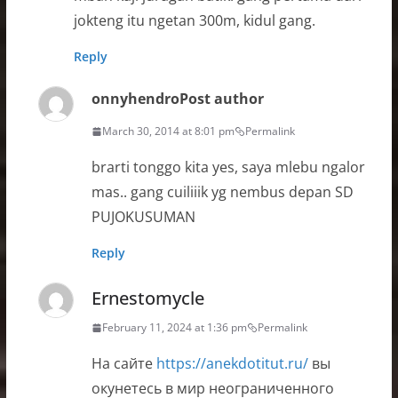
jokteng itu ngetan 300m, kidul gang.
Reply
onnyhendro
Post author
March 30, 2014 at 8:01 pm
Permalink
brarti tonggo kita yes, saya mlebu ngalor
mas.. gang cuiliiik yg nembus depan SD
PUJOKUSUMAN
Reply
Ernestomycle
February 11, 2024 at 1:36 pm
Permalink
На сайте
https://anekdotitut.ru/
вы
окунетесь в мир неограниченного