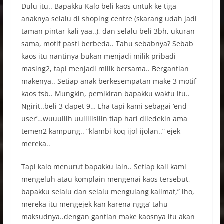
Dulu itu.. Bapakku Kalo beli kaos untuk ke tiga
anaknya selalu di shoping centre (skarang udah jadi
taman pintar kali yaa..), dan selalu beli 3bh, ukuran
sama, motif pasti berbeda.. Tahu sebabnya? Sebab
kaos itu nantinya bukan menjadi milik pribadi
masing2, tapi menjadi milik bersama.. Bergantian
makenya.. Setiap anak berkesempatan make 3 motif
kaos tsb.. Mungkin, pemikiran bapakku waktu itu..
Ngirit..beli 3 dapet 9… Lha tapi kami sebagai ‘end
user’…wuuuiiih uuiiiiisiiin tiap hari diledekin ama
temen2 kampung.. “klambi koq ijol-ijolan..” ejek
mereka..
Tapi kalo menurut bapakku lain.. Setiap kali kami
mengeluh atau komplain mengenai kaos tersebut,
bapakku selalu dan selalu mengulang kalimat,” lho,
mereka itu mengejek kan karena ngga’ tahu
maksudnya..dengan gantian make kaosnya itu akan