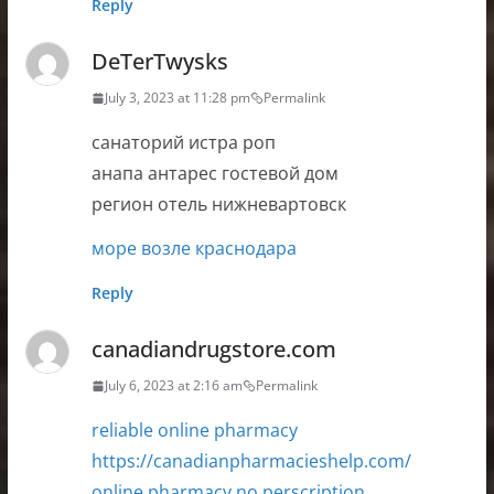
Reply
DeTerTwysks
July 3, 2023 at 11:28 pm
Permalink
санаторий истра роп
анапа антарес гостевой дом
регион отель нижневартовск
море возле краснодара
Reply
canadiandrugstore.com
July 6, 2023 at 2:16 am
Permalink
reliable online pharmacy
https://canadianpharmacieshelp.com/
online pharmacy no perscription