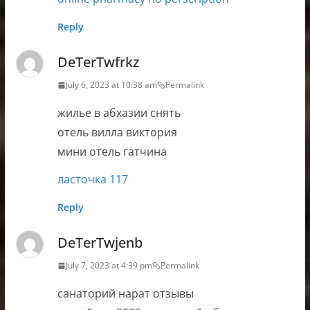
Reply
DeTerTwfrkz
July 6, 2023 at 10:38 am
Permalink
жилье в абхазии снять
отель вилла виктория
мини отель гатчина
ласточка 117
Reply
DeTerTwjenb
July 7, 2023 at 4:39 pm
Permalink
санаторий нарат отзывы