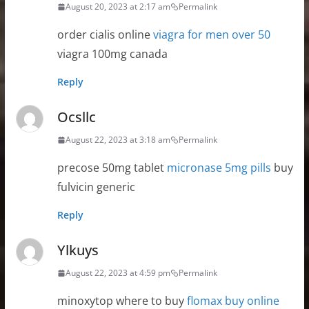
August 20, 2023 at 2:17 am
Permalink
order cialis online
viagra for men over 50
viagra 100mg canada
Reply
Ocsllc
August 22, 2023 at 3:18 am
Permalink
precose 50mg tablet
micronase 5mg pills
buy
fulvicin generic
Reply
Ylkuys
August 22, 2023 at 4:59 pm
Permalink
minoxytop where to buy
flomax buy online