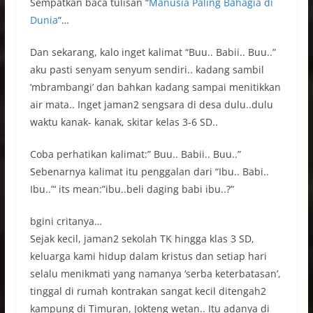
Sempatkan baca tulisan “
Manusia Paling Bahagia di
Dunia
“…
Dan sekarang, kalo inget kalimat “Buu.. Babii.. Buu..”
aku pasti senyam senyum sendiri.. kadang sambil
‘mbrambangi’ dan bahkan kadang sampai menitikkan
air mata.. Inget jaman2 sengsara di desa dulu..dulu
waktu kanak- kanak, skitar kelas 3-6 SD..
Coba perhatikan kalimat:” Buu.. Babii.. Buu..”
Sebenarnya kalimat itu penggalan dari “Ibu.. Babi..
Ibu..”‘ its mean:”ibu..beli daging babi ibu..?”
bgini critanya…
Sejak kecil, jaman2 sekolah TK hingga klas 3 SD,
keluarga kami hidup dalam kristus dan setiap hari
selalu menikmati yang namanya ‘serba keterbatasan’,
tinggal di rumah kontrakan sangat kecil ditengah2
kampung di Timuran, Jokteng wetan.. Itu adanya di