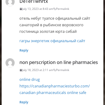
DeTerTwhrtx
July 13, 2023 at 8:43 am
Permalink
отель небуг туапсе официальный сайт
санаторий в рыбинске воровского
гостиница золотая юрта сибай
гагры энергетик официальный сайт
Reply
non perscription on line pharmacies
July 18, 2023 at 2:11 am
Permalink
online drug
https://canadianpharmaciesturbo.com/
canadian pharmaceuticals online safe
Reply