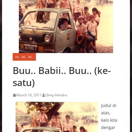
HE.. HE.. HE..
Buu.. Babii.. Buu.. (ke-
satu)
March 16, 2011
Onny Hendro
Judul di
atas,
kalo kita
dengar