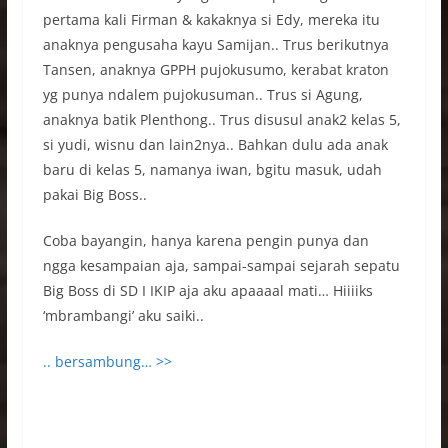
pertama kali Firman & kakaknya si Edy, mereka itu
anaknya pengusaha kayu Samijan.. Trus berikutnya
Tansen, anaknya GPPH pujokusumo, kerabat kraton
yg punya ndalem pujokusuman.. Trus si Agung,
anaknya batik Plenthong.. Trus disusul anak2 kelas 5,
si yudi, wisnu dan lain2nya.. Bahkan dulu ada anak
baru di kelas 5, namanya iwan, bgitu masuk, udah
pakai Big Boss..
Coba bayangin, hanya karena pengin punya dan
ngga kesampaian aja, sampai-sampai sejarah sepatu
Big Boss di SD I IKIP aja aku apaaaal mati… Hiiiiks
‘mbrambangi’ aku saiki..
.. bersambung… >>