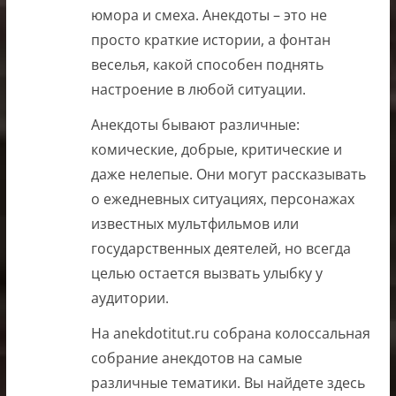
юмора и смеха. Анекдоты – это не
просто краткие истории, а фонтан
веселья, какой способен поднять
настроение в любой ситуации.
Анекдоты бывают различные:
комические, добрые, критические и
даже нелепые. Они могут рассказывать
о ежедневных ситуациях, персонажах
известных мультфильмов или
государственных деятелей, но всегда
целью остается вызвать улыбку у
аудитории.
На anekdotitut.ru собрана колоссальная
собрание анекдотов на самые
различные тематики. Вы найдете здесь