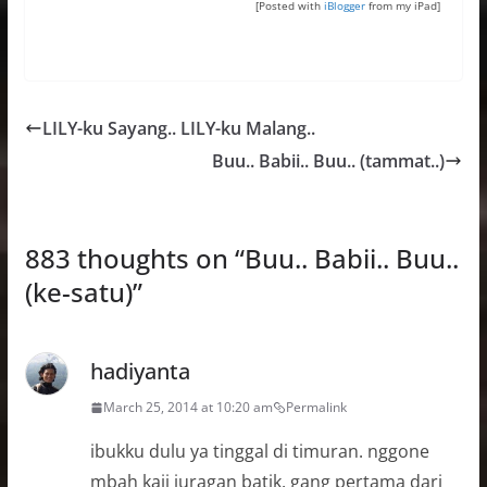
[Posted with
iBlogger
from my iPad]
LILY-ku Sayang.. LILY-ku Malang..
Buu.. Babii.. Buu.. (tammat..)
883 thoughts on “
Buu.. Babii.. Buu..
(ke-satu)
”
hadiyanta
March 25, 2014 at 10:20 am
Permalink
ibukku dulu ya tinggal di timuran. nggone
mbah kaji juragan batik. gang pertama dari