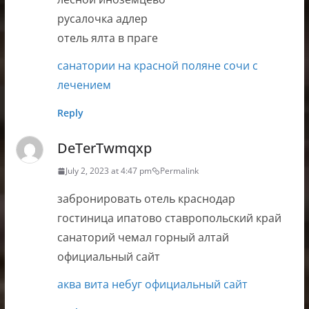
русалочка адлер
отель ялта в праге
санатории на красной поляне сочи с
лечением
Reply
DeTerTwmqxp
July 2, 2023 at 4:47 pm
Permalink
забронировать отель краснодар
гостиница ипатово ставропольский край
санаторий чемал горный алтай
официальный сайт
аква вита небуг официальный сайт