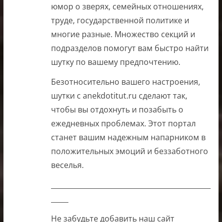
юмор о зверях, семейных отношениях,
труде, государственной политике и
многие разные. Множество секций и
подразделов помогут вам быстро найти
шутку по вашему предпочтению.
Безотносительно вашего настроения,
шутки с anekdotitut.ru сделают так,
чтобы вы отдохнуть и позабыть о
ежедневных проблемах. Этот портал
станет вашим надежным напарником в
положительных эмоций и беззаботного
веселья.
______________________________________________
_____
Не забудьте добавить наш сайт