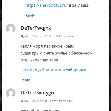
https://anekdotitut.ru/
в закладки!
Reply
DeTerTwqjnx
July 1, 2023 at 12:09 am
Permalink
капля моря песчаное крым
судак крым снять жилье с бассейном
отель красная заря
гостиница бригантина хабаровск
Reply
DeTerTwmygo
July 1, 2023 at 10:04 am
Permalink
лесной иноземцево