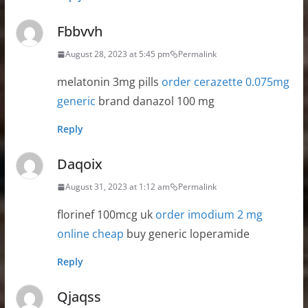
Fbbvvh
August 28, 2023 at 5:45 pm
Permalink
melatonin 3mg pills
order cerazette 0.075mg
generic
brand danazol 100 mg
Reply
Daqoix
August 31, 2023 at 1:12 am
Permalink
florinef 100mcg uk
order imodium 2 mg
online cheap
buy generic loperamide
Reply
Qjaqss