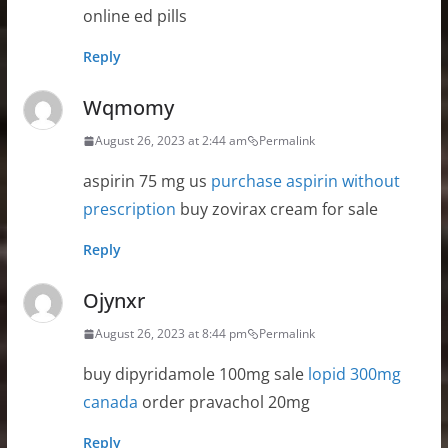
online ed pills
Reply
Wqmomy
August 26, 2023 at 2:44 am
Permalink
aspirin 75 mg us
purchase aspirin without
prescription
buy zovirax cream for sale
Reply
Ojynxr
August 26, 2023 at 8:44 pm
Permalink
buy dipyridamole 100mg sale
lopid 300mg
canada
order pravachol 20mg
Reply