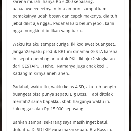
karena murah, hanya Rp 6.000 sepasang,
uaaaaaweeeeeetnya minta ampun..sampai kami
pemakainya udah bosan dan capek makenya, dia tuh
jebol dikit aja ngga.. Padahal kalo belum jebol, kami
ngga mungkin dibelikan yang baru..
Waktu itu aku sempet curiga, iki koq awet buangeet..
Jangan2sepatu produk RRT ini dinamai GESTA karena
ini sepatu pembagian untuk PKI.. Iki ojok2 singkatan
dari GESTAPU.. Hehe.. Namanya juga anak kecil..
Kadang mikirnya aneh-aneh..
Padahal, waktu itu, waktu kelas 4 SD, aku tuh pengin
buangeet bisa punya sepatu Big Boss.. Tapi ditolak
mentah2 sama bapakku, sbab harganya waktu itu
kalo ngga salah Rp 15.000 sepasang..
Bahkan sampai sekarang saya masih inget betul,
dulu itu.. Di SD IKIP yang makai sepatu Big Boss itu