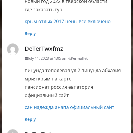
новый год 2022 в тверской области
где заказать тур
крым отдых 2017 цены все включено
Reply
DeTerTwxfmz
July 11, 2023 at 1:05 am
Permalink
пицунда тополевая ул 2 пицунда абхазия
мрия крым на карте
пансионат россия евпатория
официальный сайт
сан надежда анапа официальный сайт
Reply