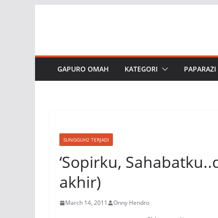
Skip
to
content
GAPURO OMAH
KATEGORI
PAPARAZI
SUNGGUH2 TERJADI
‘Sopirku, Sahabatku..d
akhir)
March 14, 2011
Onny Hendro