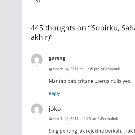
3)
445 thoughts on “
‘Sopirku, Sah
akhir)
”
gareng
March 14, 2011 at 11:35 pm
Permalink
Mantap dab critane…terus nulis yes.
Reply
joko
March 15, 2011 at 1:25 am
Permalink
Sing penting lak rejekine berkah… lak 