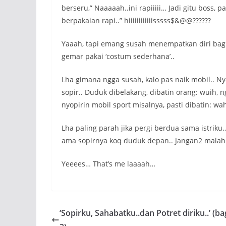
berseru,” Naaaaah..ini rapiiiii… Jadi gitu boss, 
berpakaian rapi..” hiiiiiiiiiiiisssss$&@@??????
Yaaah, tapi emang susah menempatkan diri bagi 
gemar pakai ‘costum sederhana’..
Lha gimana ngga susah, kalo pas naik mobil.. Nye
sopir.. Duduk dibelakang, dibatin orang: wuih, 
nyopirin mobil sport misalnya, pasti dibatin: wah
Lha paling parah jika pergi berdua sama istriku…
ama sopirnya koq duduk depan.. Jangan2 malah 
Yeeees… That’s me laaaah…
‘Sopirku, Sahabatku..dan Potret diriku..’ (ba