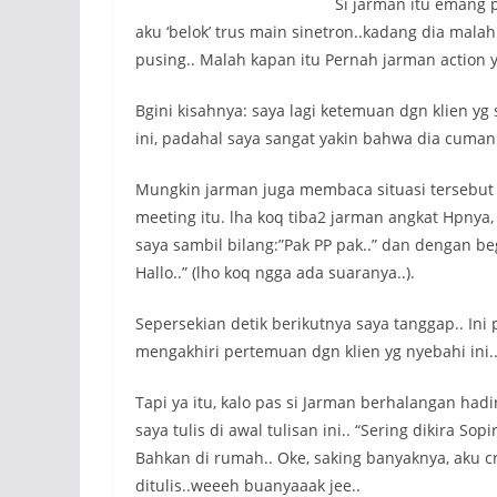
Si jarman itu emang p
aku ‘belok’ trus main sinetron..kadang dia mala
pusing.. Malah kapan itu Pernah jarman action 
Bgini kisahnya: saya lagi ketemuan dgn klien yg
ini, padahal saya sangat yakin bahwa dia cuma
Mungkin jarman juga membaca situasi tersebut
meeting itu. lha koq tiba2 jarman angkat Hpnya, t
saya sambil bilang:”Pak PP pak..” dan dengan be
Hallo..” (lho koq ngga ada suaranya..).
Sepersekian detik berikutnya saya tanggap.. In
mengakhiri pertemuan dgn klien yg nyebahi ini.
Tapi ya itu, kalo pas si Jarman berhalangan hadir
saya tulis di awal tulisan ini.. “Sering dikira Sopi
Bahkan di rumah.. Oke, saking banyaknya, aku cr
ditulis..weeeh buanyaaak jee..