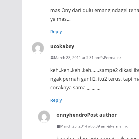
mas Ony dari dulu emang ndagel tena
ya mas…
Reply
ucokabey
March 28, 2011 at 5:31 am
Permalink
keh..keh..keh..keh……sampe2 dikasi ibu
ngak pernah ganti2, itu2 terus, tapi m
coraknya sama,,,,,,,,,,,,,
Reply
onnyhendro
Post author
March 25, 2014 at 6:39 am
Permalink
hahaha…dan kwi sampai saiki yees