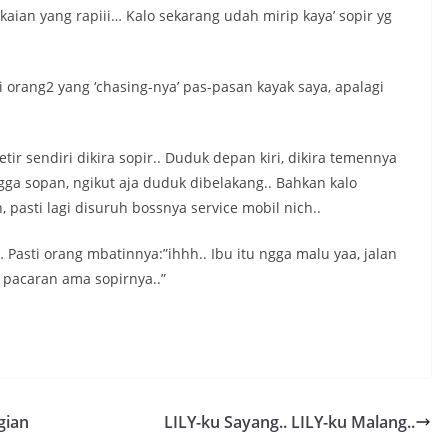
pakaian yang rapiii… Kalo sekarang udah mirip kaya’ sopir yg
orang2 yang ‘chasing-nya’ pas-pasan kayak saya, apalagi
tir sendiri dikira sopir.. Duduk depan kiri, dikira temennya
ngga sopan, ngikut aja duduk dibelakang.. Bahkan kalo
, pasti lagi disuruh bossnya service mobil nich..
 Pasti orang mbatinnya:”ihhh.. Ibu itu ngga malu yaa, jalan
pacaran ama sopirnya..”
gian
LILY-ku Sayang.. LILY-ku Malang..