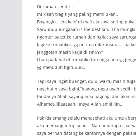
Di rumah sendiri..
Ini kisah tragis yang paling memilukan..
Bayangin.. Lha kalo’ di mall aja saya sering paka
Saruuuuuuungaaan is the best lah.. Lha mungki
nganter paket ke rumah dan ngliat saya sarungan 
lagi ke rumahku.. yg nerima dik khusnul.. Lha k
jenggotan masih kerja di sini???”
Lhah padahal di rumahku tuh ngga ada yg jenggot
yg menuduh bgituuuu..
Tapi saya inget buanget, dulu, waktu masih tu
nasehatin saya bgini,”bagong ngga usah sedih, b
tandanya Allah sayang ama bagong, dan akan me
Alhamdulillaaaaah.. Insya Allah amiiiiiiin..
Pak Ris emang selalu menasehati aku untuk berpa
aku memang mirip sopir… Nah beberapa saat yang 
saya pernah datang ke kantornya dengan pakaia