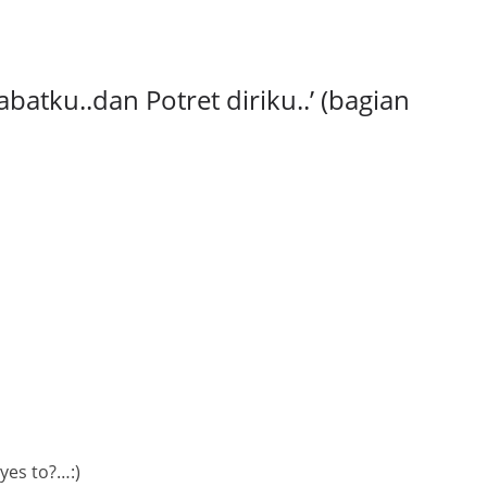
abatku..dan Potret diriku..’ (bagian
iyes to?…:)