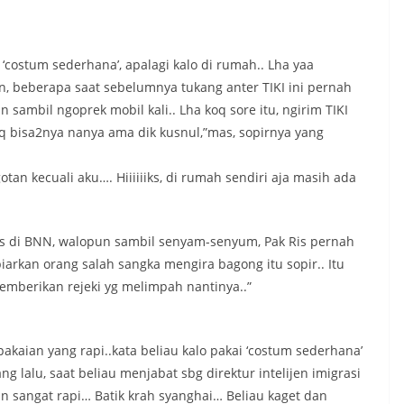
i ‘costum sederhana’, apalagi kalo di rumah.. Lha yaa
n, beberapa saat sebelumnya tukang anter TIKI ini pernah
sambil ngoprek mobil kali.. Lha koq sore itu, ngirim TIKI
oq bisa2nya nanya ama dik kusnul,”mas, sopirnya yang
an kecuali aku…. Hiiiiiiks, di rumah sendiri aja masih ada
gas di BNN, walopun sambil senyam-senyum, Pak Ris pernah
iarkan orang salah sangka mengira bagong itu sopir.. Itu
mberikan rejeki yg melimpah nantinya..”
kaian yang rapi..kata beliau kalo pakai ‘costum sederhana’
lalu, saat beliau menjabat sbg direktur intelijen imigrasi
n sangat rapi… Batik krah syanghai… Beliau kaget dan