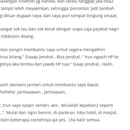
asangan sinetron yg handal, dan selalu tanggap jika tiba2
h tampil lebih meyakinkan, sehingga ‘penonton’ jadi tambah
yg diluar dugaan saya, dan saya pun sempat bingung sesaat.
 sangat sok tau dan sok kenal dengan siapa saja pejabat negri
n ndobooss doang..
 dan pengin membantu saya untuk segera mengakhiri
rus bilang,” Siaaap jendral.. Bisa jendral..” trus ngasih HP ke
gonya aku terima dan jawab HP nya:” Siaap jendral.. Hallo..
i pasti skenario jarman untuk membantu saya dapat
.hehehe..jarmaaaaan.. Jarmaaaan..
, trus saya nyopir sendiri..wis.. Mulailah kejadian2 seperti
r..”. Mulai dari ngisi bensin, di parkiran, loby hotel, di masjid..
itain beberapa contohnya aja yes.. Lha kalo’ semua