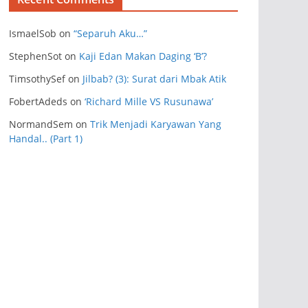
IsmaelSob
on
“Separuh Aku…”
StephenSot
on
Kaji Edan Makan Daging ‘B’?
TimsothySef
on
Jilbab? (3): Surat dari Mbak Atik
FobertAdeds
on
‘Richard Mille VS Rusunawa’
NormandSem
on
Trik Menjadi Karyawan Yang
Handal.. (Part 1)