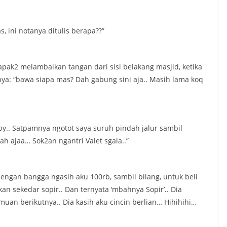
, ini notanya ditulis berapa??”
pak2 melambaikan tangan dari sisi belakang masjid, ketika
nya: “bawa siapa mas? Dah gabung sini aja.. Masih lama koq
by.. Satpamnya ngotot saya suruh pindah jalur sambil
wah ajaa… Sok2an ngantri Valet sgala..”
ngan bangga ngasih aku 100rb, sambil bilang, untuk beli
an sekedar sopir.. Dan ternyata ‘mbahnya Sopir’.. Dia
an berikutnya.. Dia kasih aku cincin berlian… Hihihihi…