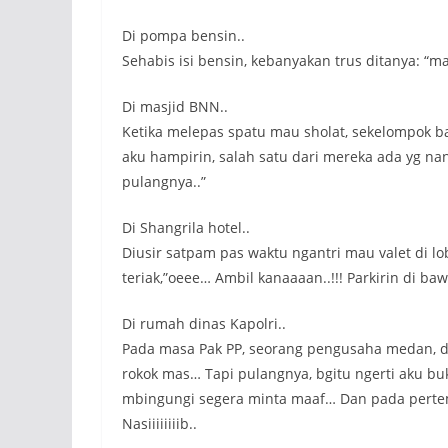
Di pompa bensin..
Sehabis isi bensin, kebanyakan trus ditanya: “mas
Di masjid BNN..
Ketika melepas spatu mau sholat, sekelompok ba
aku hampirin, salah satu dari mereka ada yg na
pulangnya..”
Di Shangrila hotel..
Diusir satpam pas waktu ngantri mau valet di lo
teriak,”oeee… Ambil kanaaaan..!!! Parkirin di ba
Di rumah dinas Kapolri..
Pada masa Pak PP, seorang pengusaha medan, de
rokok mas… Tapi pulangnya, bgitu ngerti aku buk
mbingungi segera minta maaf… Dan pada pertemu
Nasiiiiiiiib..