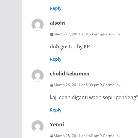
Reply
alsofri
March 17, 2011 at 4:53 am
Permalink
duh gusti….by KR
Reply
cholid kebumen
March 26, 2011 at 5:09 pm
Permalink
kaji edan diganti wae ” sopir gendeng
Reply
Yenni
March 28, 2011 at 1:42 am
Permalink