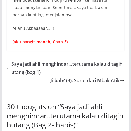
membuat skenario hidupku kembali ke masa itu..
sbab, mungkin..dan Sepertinya.. saya tidak akan
pernah kuat lagi menjalaninya…
Allahu Akbaaaaar…!!!
(aku nangis maneh, Chan..!)
Saya jadi ahli menghindar…terutama kalau ditagih
utang (bag-1)
Jilbab? (3): Surat dari Mbak Atik
30 thoughts on “
Saya jadi ahli
menghindar..terutama kalau ditagih
hutang (Bag 2- habis)
”