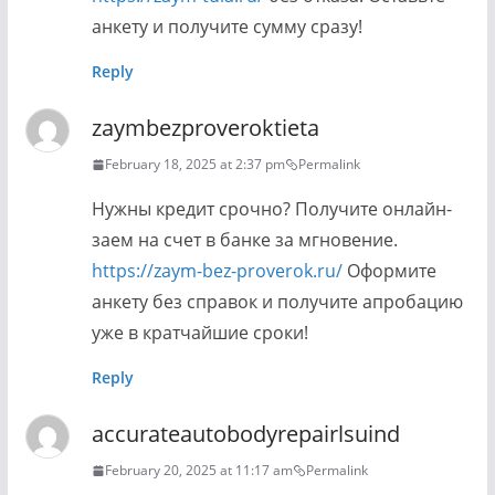
анкету и получите сумму сразу!
Reply
zaymbezproveroktieta
February 18, 2025 at 2:37 pm
Permalink
Нужны кредит срочно? Получите онлайн-
заем на счет в банке за мгновение.
https://zaym-bez-proverok.ru/
Оформите
анкету без справок и получите апробацию
уже в кратчайшие сроки!
Reply
accurateautobodyrepairlsuind
February 20, 2025 at 11:17 am
Permalink