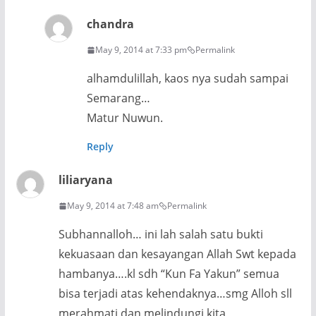
chandra
May 9, 2014 at 7:33 pm
Permalink
alhamdulillah, kaos nya sudah sampai
Semarang…
Matur Nuwun.
Reply
liliaryana
May 9, 2014 at 7:48 am
Permalink
Subhannalloh… ini lah salah satu bukti
kekuasaan dan kesayangan Allah Swt kepada
hambanya….kl sdh “Kun Fa Yakun” semua
bisa terjadi atas kehendaknya…smg Alloh sll
merahmati dan melindungi kita