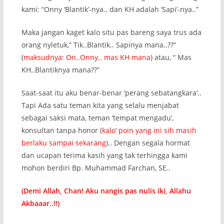
kami: “Onny ‘Blantik’-nya.. dan KH adalah ‘Sapi’-nya..”
Maka jangan kaget kalo situ pas bareng saya trus ada
orang nyletuk,” Tik..Blantik.. Sapinya mana..??”
(
maksudnya: On..Onny.. mas KH mana
) atau, “ Mas
KH..Blantiknya mana??”
Saat-saat itu aku benar-benar ‘perang sebatangkara’..
Tapi Ada satu teman kita yang selalu menjabat
sebagai saksi mata, teman ‘tempat mengadu’,
konsultan tanpa honor (
kalo’ poin yang ini sih masih
berlaku sampai sekarang
).. Dengan segala hormat
dan ucapan terima kasih yang tak terhingga kami
mohon berdiri Bp. Muhammad Farchan, SE..
(Demi Allah, Chan! Aku nangis pas nulis iki, Allahu
Akbaaar..!!)