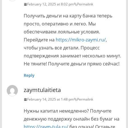
February 12, 2025 at 8:02 pm
Permalink
Получить деньги на карту банка теперь
просто, оперативно и легко. Мы
обеспечиваем лояльные условия.
Перейдите на
https://mikro-zaymi.ru/
,
чтобы узнать все детали. Процесс
подтверждения занимает несколько минут.
Не тяните! Получите деньги прямо сейчас!
Reply
zaymtulaitieta
February 14, 2025 at 1:48 pm
Permalink
Нужны капитал немедленно? Получите
денежную поддержку онлайн без бумаг на
https://zaym-tula.ru/
без отказа! Оставьте