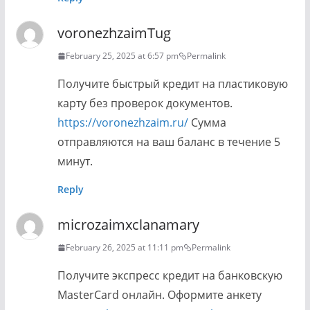
voronezhzaimTug
February 25, 2025 at 6:57 pm
Permalink
Получите быстрый кредит на пластиковую
карту без проверок документов.
https://voronezhzaim.ru/
Сумма
отправляются на ваш баланс в течение 5
минут.
Reply
microzaimxclanamary
February 26, 2025 at 11:11 pm
Permalink
Получите экспресс кредит на банковскую
MasterCard онлайн. Оформите анкету