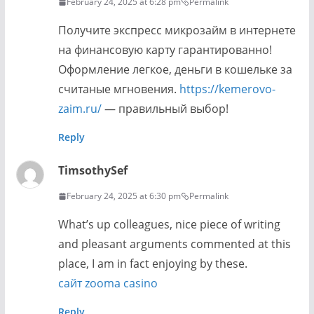
February 24, 2025 at 6:28 pm
Permalink
Получите экспресс микрозайм в интернете
на финансовую карту гарантированно!
Оформление легкое, деньги в кошельке за
считаные мгновения.
https://kemerovo-
zaim.ru/
— правильный выбор!
Reply
TimsothySef
February 24, 2025 at 6:30 pm
Permalink
What’s up colleagues, nice piece of writing
and pleasant arguments commented at this
place, I am in fact enjoying by these.
сайт zooma casino
Reply