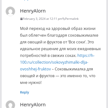
HenryAlorn
February 3, 2024 at 12:11 pm
Permalink
Мой переход на здоровый образ жизни
был облегчен благодаря соковыжималке
для овощей и фруктов от ‘Все соки’. Это
идеальное решение для моих ежедневных
потребностей в свежих соках.
https://h-
100.ru/collection/sokovyzhimalki-dlja-
ovoshhej-fruktov
– Соковыжималка для
овощей и фруктов — это именно то, что
мне нужно!
Reply
HenryAlorn