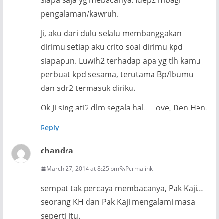
siapa saja yg mebacanya. Idep2 mbagi
pengalaman/kawruh.
Ji, aku dari dulu selalu membanggakan
dirimu setiap aku crito soal dirimu kpd
siapapun. Luwih2 terhadap apa yg tlh kamu
perbuat kpd sesama, terutama Bp/Ibumu
dan sdr2 termasuk diriku.
Ok Ji sing ati2 dlm segala hal… Love, Den Hen.
Reply
chandra
March 27, 2014 at 8:25 pm
Permalink
sempat tak percaya membacanya, Pak Kaji…
seorang KH dan Pak Kaji mengalami masa
seperti itu.