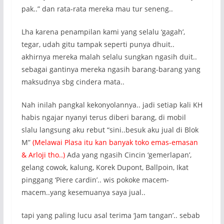
pak..” dan rata-rata mereka mau tur seneng..
Lha karena penampilan kami yang selalu ‘gagah’,
tegar, udah gitu tampak seperti punya dhuit..
akhirnya mereka malah selalu sungkan ngasih duit..
sebagai gantinya mereka ngasih barang-barang yang
maksudnya sbg cindera mata..
Nah inilah pangkal kekonyolannya.. jadi setiap kali KH
habis ngajar nyanyi terus diberi barang, di mobil
slalu langsung aku rebut “sini..besuk aku jual di Blok
M”
(Melawai Plasa itu kan banyak toko emas-emasan
& Arloji tho..)
Ada yang ngasih Cincin ‘gemerlapan’,
gelang cowok, kalung, Korek Dupont, Ballpoin, Ikat
pinggang ‘Piere cardin’.. wis pokoke macem-
macem..yang kesemuanya saya jual..
tapi yang paling lucu asal terima ‘Jam tangan’.. sebab