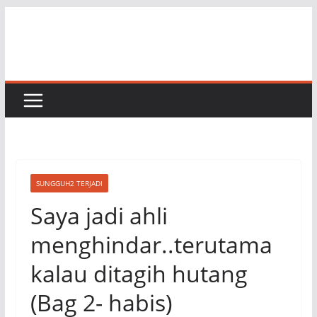
Skip
to
content
SUNGGUH2 TERJADI
Saya jadi ahli
menghindar..terutama
kalau ditagih hutang
(Bag 2- habis)