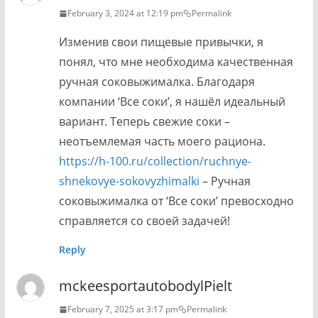
February 3, 2024 at 12:19 pm
Permalink
Изменив свои пищевые привычки, я
понял, что мне необходима качественная
ручная соковыжималка. Благодаря
компании ‘Все соки’, я нашёл идеальный
вариант. Теперь свежие соки –
неотъемлемая часть моего рациона.
https://h-100.ru/collection/ruchnye-
shnekovye-sokovyzhimalki
– Ручная
соковыжималка от ‘Все соки’ превосходно
справляется со своей задачей!
Reply
mckeesportautobodylPielt
February 7, 2025 at 3:17 pm
Permalink