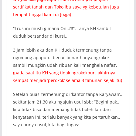
sertifikat tanah dan Toko ibu saya yg kebetulan juga
tempat tinggal kami di Jogja)
“Trus ini musti gimana On..?!!”, Tanya KH sambil
duduk bersandar di kursi..
3 jam lebih aku dan KH duduk termenung tanpa
ngomong apapun.. benar-benar hanya ngrokok
sambil mungkin udah ribuan kali ‘menghela nafas’.
(pada saat itu KH yang tidak ngrokokpun, akhirnya
sempat menjadi ‘perokok’ selama 3 tahunan sejak itu)
Setelah puas ‘termenung’ di-‘kantor tanpa Karyawan’..
sekitar jam 21.30 aku ngajuin usul sbb: “Begini pak..
kita tidak bisa dan memang tidak boleh lari dari
kenyataan ini, terlalu banyak yang kita pertaruhkan..
saya punya usul, kita bagi tugas: