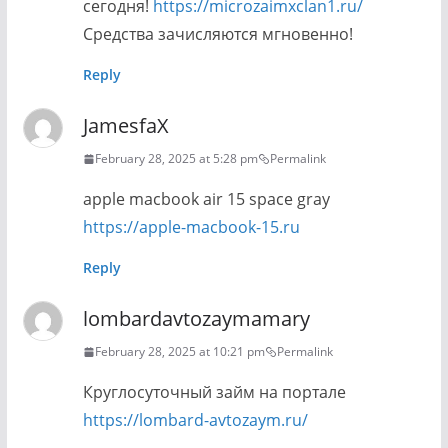
сегодня!
https://microzaimxclan1.ru/
Средства зачисляются мгновенно!
Reply
JamesfaX
February 28, 2025 at 5:28 pm
Permalink
apple macbook air 15 space gray
https://apple-macbook-15.ru
Reply
lombardavtozaymamary
February 28, 2025 at 10:21 pm
Permalink
Круглосуточный займ на портале
https://lombard-avtozaym.ru/