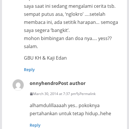
saya saat ini sedang mengalami cerita tsb.
sempat putus asa, ‘nglokro’ ….setelah
membaca ini, ada setitik harapan… semoga
saya segera ‘bangkit’.
mohon bimbingan dan doa nya…. yess??
salam.
GBU KH & Kaji Edan
Reply
onnyhendro
Post author
March 30, 2014 at 7:37 pm
Permalink
alhamdulillaaaah yes.. pokoknya
pertahankan untuk tetap hidup..hehe
Reply