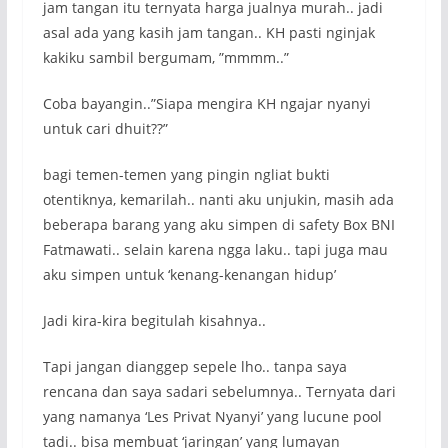
jam tangan itu ternyata harga jualnya murah.. jadi
asal ada yang kasih jam tangan.. KH pasti nginjak
kakiku sambil bergumam, ”mmmm..”
Coba bayangin..”Siapa mengira KH ngajar nyanyi
untuk cari dhuit??”
bagi temen-temen yang pingin ngliat bukti
otentiknya, kemarilah.. nanti aku unjukin, masih ada
beberapa barang yang aku simpen di safety Box BNI
Fatmawati.. selain karena ngga laku.. tapi juga mau
aku simpen untuk ‘kenang-kenangan hidup’
Jadi kira-kira begitulah kisahnya..
Tapi jangan dianggep sepele lho.. tanpa saya
rencana dan saya sadari sebelumnya.. Ternyata dari
yang namanya ‘Les Privat Nyanyi’ yang lucune pool
tadi.. bisa membuat ‘jaringan’ yang lumayan