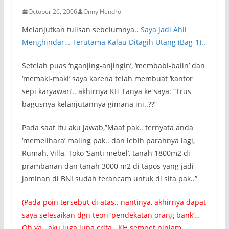
October 26, 2006
Onny Hendro
Melanjutkan tulisan sebelumnya..
Saya Jadi Ahli
Menghindar… Terutama Kalau Ditagih Utang (Bag-1)..
Setelah puas ‘nganjing-anjingin’, ‘membabi-baiin’ dan
‘memaki-maki’ saya karena telah membuat ‘kantor
sepi karyawan’.. akhirnya KH Tanya ke saya: “Trus
bagusnya kelanjutannya gimana ini..??”
Pada saat itu aku jawab,”Maaf pak.. ternyata anda
‘memelihara’ maling pak.. dan lebih parahnya lagi,
Rumah, Villa, Toko ‘Santi mebel’, tanah 1800m2 di
prambanan dan tanah 3000 m2 di tapos yang jadi
jaminan di BNI sudah terancam untuk di sita pak..”
(Pada poin tersebut di atas.. nantinya, akhirnya dapat
saya selesaikan dgn teori ‘pendekatan orang bank’…
Oh ya.. aku juga lupa crita.. KH sempet pinjam