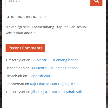
LAUNCHING iPHONE X..!!!
”Teknologi selalu berkembang.. tapi belilah sesuai
kebutuhan anda..”
Recent Comments
TimsothySef
on
Bu Mentri Susi emang hebat..
Lhaneplano
on
Bu Mentri Susi emang hebat..
IsmaelSob
on
“Separuh Aku…”
StephenSot
on
Kaji Edan Makan Daging ‘B’?
TimsothySef
on
Jilbab? (3): Surat dari Mbak Atik