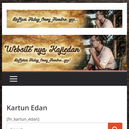
Skip
to
content
Kartun Edan
[fn_kartun_edan]