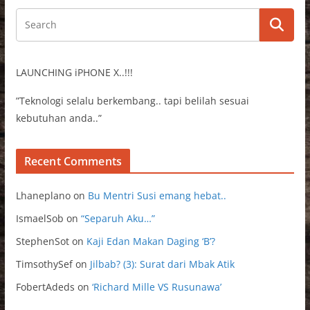
LAUNCHING iPHONE X..!!!
”Teknologi selalu berkembang.. tapi belilah sesuai
kebutuhan anda..”
Recent Comments
Lhaneplano
on
Bu Mentri Susi emang hebat..
IsmaelSob
on
“Separuh Aku…”
StephenSot
on
Kaji Edan Makan Daging ‘B’?
TimsothySef
on
Jilbab? (3): Surat dari Mbak Atik
FobertAdeds
on
‘Richard Mille VS Rusunawa’