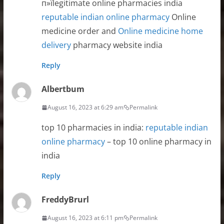
п»їlegitimate online pharmacies india
reputable indian online pharmacy
Online
medicine order and
Online medicine home
delivery
pharmacy website india
Reply
Albertbum
August 16, 2023 at 6:29 am
Permalink
top 10 pharmacies in india:
reputable indian
online pharmacy
– top 10 online pharmacy in
india
Reply
FreddyBrurl
August 16, 2023 at 6:11 pm
Permalink