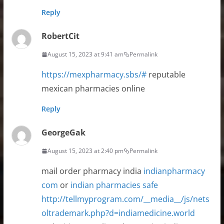
Reply
RobertCit
August 15, 2023 at 9:41 am
Permalink
https://mexpharmacy.sbs/#
reputable
mexican pharmacies online
Reply
GeorgeGak
August 15, 2023 at 2:40 pm
Permalink
mail order pharmacy india
indianpharmacy
com
or
indian pharmacies safe
http://tellmyprogram.com/__media__/js/nets
oltrademark.php?d=indiamedicine.world