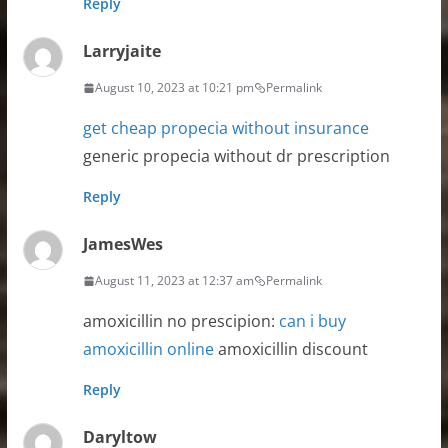
Reply
Larryjaite
August 10, 2023 at 10:21 pm
Permalink
get cheap propecia without insurance
generic propecia without dr prescription
Reply
JamesWes
August 11, 2023 at 12:37 am
Permalink
amoxicillin no prescipion:
can i buy
amoxicillin online
amoxicillin discount
Reply
Daryltow