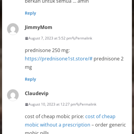
berkah untuk semua … amin
Reply
JimmyMom
August 7, 2023 at 5:52 pm
Permalink
prednisone 250 mg:
https://prednisone1st.store/#
prednisone 2
mg
Reply
Claudevip
August 10, 2023 at 12:27 pm
Permalink
cost of cheap mobic price:
cost of cheap
mobic without a prescription
– order generic
mobic pills