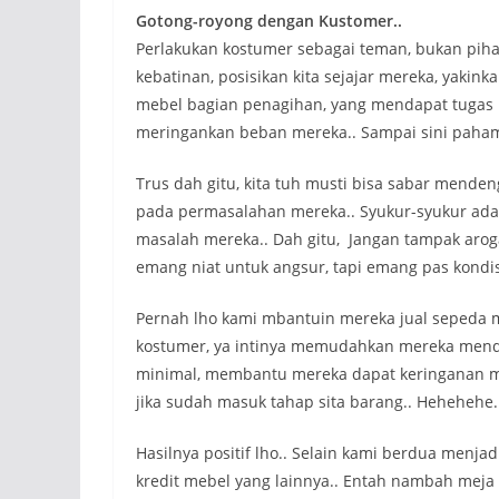
Gotong-royong dengan Kustomer..
Perlakukan kostumer sebagai teman, bukan pihak
kebatinan, posisikan kita sejajar mereka, yaki
mebel bagian penagihan, yang mendapat tugas
meringankan beban mereka.. Sampai sini paham
Trus dah gitu, kita tuh musti bisa sabar mende
pada permasalahan mereka.. Syukur-syukur ada 
masalah mereka.. Dah gitu, Jangan tampak aroga
emang niat untuk angsur, tapi emang pas kondis
Pernah lho kami mbantuin mereka jual sepeda
kostumer, ya intinya memudahkan mereka menda
minimal, membantu mereka dapat keringanan me
jika sudah masuk tahap sita barang.. Hehehehe.
Hasilnya positif lho.. Selain kami berdua menja
kredit mebel yang lainnya.. Entah nambah meja m