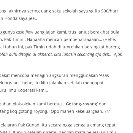
ong akhirnya sering uang saku sekolah saya yg Rp 500/hari
n Honda saya jee..
anggunya
cash flow
uang jajan kami, trus lanjut berakibat pula
h, Pak Timin.. Hahaaha mencari pembenaraaaaan… (Hehe,
awal tahun ini, pak Timin udah di umrohkan berangkat bareng
lah dulu ditagih di akherat, kita lunasin sekarang aja deh.. Ajak
 sepakat mencoba menagih angsuran menggunakan ‘Azas
eluargaan.. hehe, itu kita jalankan setelah mendapat
ru ilmu Koperasi kami..
bahan olok-olokan kami berdua.. ‘
Gotong-royong
‘ dan
utang koq gotong-royong.. Opo maneh kekeluargaan..???
pelajaran Pak Gunadi itu secara ngga sengaja emang tepat
GIH..!! Itupun setelah diramu dengan mata pelajaran ‘Ilmu