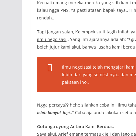
Kecuali emang mereka-mereka yang sdh kami mas
kalau ngga PNS, Ya pasti atasan bapak saya.. H
rendah..
Tapi jangan salah,
Kelompok sulit tagih inilah 
ilmu negoisasi
.. Yang inti ajarannya adalah: “
I g
boleh jujur kami akui, bahwa usaha kami berdua
Ilmu negoisasi telah mengajari kam
lebih dari yang semestinya.. dan 
paksaan lho..
Ngga percaya?? hehe silahkan coba ini, ilmu tah
lebih banyak lagi..
” Coba aja anda lakukan sebula
Gotong-royong Antara Kami Berdua..
Saya akui, Arief emang termasuk jeli dan jago d