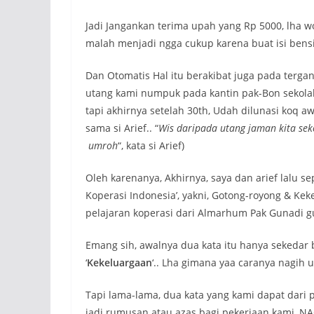
Jadi Jangankan terima upah yang Rp 5000, lha w
malah menjadi ngga cukup karena buat isi bensi
Dan Otomatis Hal itu berakibat juga pada terg
utang kami numpuk pada kantin pak-Bon sekola
tapi akhirnya setelah 30th, Udah dilunasi koq 
sama si Arief.. “
Wis daripada utang jaman kita seko
umroh
“, kata si Arief)
Oleh karenanya, Akhirnya, saya dan arief lalu
Koperasi Indonesia’, yakni, Gotong-royong & Kek
pelajaran koperasi dari Almarhum Pak Gunadi gu
Emang sih, awalnya dua kata itu hanya sekedar 
‘
Kekeluargaan
‘.. Lha gimana yaa caranya nagih 
Tapi lama-lama, dua kata yang kami dapat dari 
jadi rumusan atau azas bagi pekerjaan kami, NA