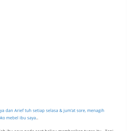
ya dan Arief tuh setiap selasa & jum’at sore, menagih
oko mebel ibu saya
..