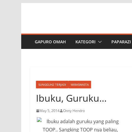
Skip
to
content
GAPURO OMAH
KATEGORI
PAPARAZI
SUNGGUH2 TERJADI
WIRASWASTA
Ibuku, Guruku…
May 5, 2014
Onny Hendro