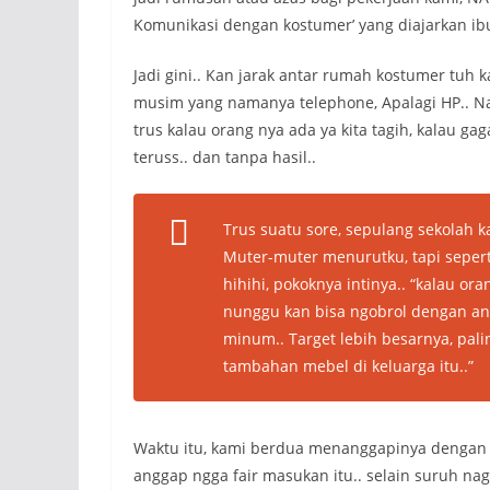
Komunikasi dengan kostumer’ yang diajarkan ib
Jadi gini.. Kan jarak antar rumah kostumer tuh
musim yang namanya telephone, Apalagi HP.. Na
trus kalau orang nya ada ya kita tagih, kalau ga
teruss.. dan tanpa hasil..
Trus suatu sore, sepulang sekolah k
Muter-muter menurutku, tapi sepert
hihihi, pokoknya intinya.. “kalau or
nunggu kan bisa ngobrol dengan ang
minum.. Target lebih besarnya, pal
tambahan mebel di keluarga itu..”
Waktu itu, kami berdua menanggapinya dengan pi
anggap ngga fair masukan itu.. selain suruh na