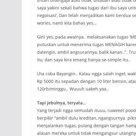
Entah disengaja atau tidak, disadari atau tidak 
saya yakini sekali bahwa tugas dari ibu saya un
negoisasi’, Dan telah menjadikan kami berdua s
wories, nanti kita bahas yes…
Gini yes, pada awalnya, melaksanakan tugas ‘M
putuskan untuk menerima tugas MENAGIH karena 
datengin, ambil angsurannya, balik kanan..”. Tru
itu, dan saya kira emang hanya se-simple itu..
Lha coba Bayangin.. Kalau ngga salah inget, wakt
Rp 5000 itu sepadan dengan 10 liter bensin, atau
120rb/minggu.. Wuuuh uakeh yaa..
Tapi jebulnya, teryata…
Yang terjadi ngga semudah ituuu, ruweeet pooo
berpikir “ambil dulu kreditan, ngangsurnya pik
menjalankan tugas, pulang dengan tangan hamp
alasan mereka untuk tidak mengangsur utangny