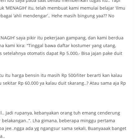
oleh ibu saya pada saat beliau memberikan tugas itu.. Tapi
tuk ‘MENAGIH’ itu, telah membuat kami memulai belajar ‘ilmu
ebagai ‘ahli mendengar’.. Hehe masih bingung yaa?? No
ENAGIH’ saya pikir itu pekerjaan gampang, dan kami berdua
kami kira: “Tinggal bawa daftar kostumer yang utang,
s setelahnya otomatis dapat Rp 5.000,- Bisa jajan pake duit
u itu harga bensin itu masih Rp 500/liter berarti kan kalau
 sekitar Rp 60.000 ya kalau duit skarang..? Atau sama aja Rp
ll.. Jadi rupanya, kebanyakan orang tuh emang cenderung
ir belakangan..”. Lha gimana, beberapa minggu pertama
a jee..ngga ada yg ngangsur sama sekali, Buanyaaak banget
a..