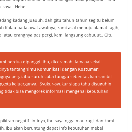
u saya.. Hehe
 kadang-kadang juauuh, dah gitu tahun-tahun segitu belum
h Kalau pada awal-awalnya, kami asal menuju alamat tagih,
gal atau orangnya pas pergi, kami langsung cabuuut.. Gitu
ami berdua dipanggil ibu, diceramahi lamaaa sekali..
inya tentang ‘
Ilmu Komunikasi dengan Kostumer
‘,
angnya pergi, ibu suruh coba tunggu sebentar, kan sambil
gota keluarganya.. Syukur-syukur siapa tahu disuguhin
ing tidak bisa mengorek informasi mengenai kebutuhan
kiran negatif..intinya, ibu saya ngga mau rugi, dan kami
gih, ibu akan beruntung dapat info kebutuhan mebel