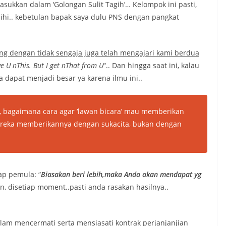
ukkan dalam ‘Golongan Sulit Tagih’… Kelompok ini pasti,
ihihi.. kebetulan bapak saya dulu PNS dengan pangkat
yang dengan tidak sengaja juga telah mengajari kami berdua
ive U nThis. But I get nThat from U
“.. Dan hingga saat ini, kalau
 dapat menjadi besar ya karena ilmu ini..
i, bagaimana cara agar ‘lawan bicara’ mau memberikan
mereka memberikannya dengan sukacita, bukan dengan
ap pemula: “
Biasakan beri lebih,maka Anda akan mendapat yg
n, disetiap moment..pasti anda rasakan hasilnya..
alam mencermati serta mensiasati kontrak perjanjanjian