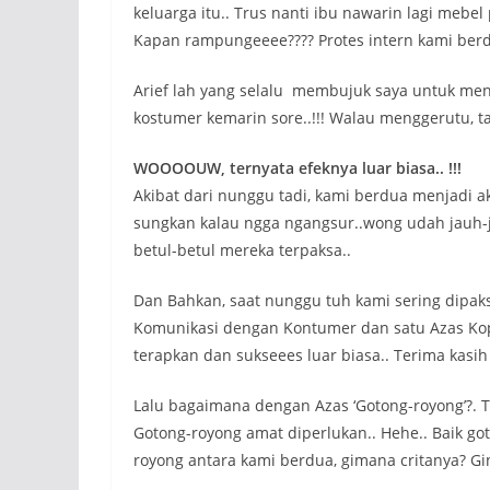
keluarga itu.. Trus nanti ibu nawarin lagi mebel
Kapan rampungeeee???? Protes intern kami berdu
Arief lah yang selalu membujuk saya untuk me
kostumer kemarin sore..!!! Walau menggerutu, t
WOOOOUW, ternyata efeknya luar biasa.. !!!
Akibat dari nunggu tadi, kami berdua menjadi 
sungkan kalau ngga ngangsur..wong udah jauh
betul-betul mereka terpaksa..
Dan Bahkan, saat nunggu tuh kami sering dipa
Komunikasi dengan Kontumer dan satu Azas Kope
terapkan dan sukseees luar biasa.. Terima kasi
Lalu bagaimana dengan Azas ‘Gotong-royong’?. 
Gotong-royong amat diperlukan.. Hehe.. Baik g
royong antara kami berdua, gimana critanya? Gin