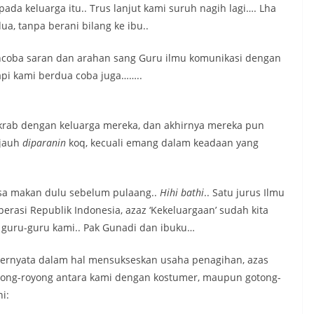
 pada keluarga itu.. Trus lanjut kami suruh nagih lagi…. Lha
a, tanpa berani bilang ke ibu..
ncoba saran dan arahan sang Guru ilmu komunikasi dengan
api kami berdua coba juga……..
akrab dengan keluarga mereka, dan akhirnya mereka pun
-jauh
diparanin
koq, kecuali emang dalam keadaan yang
ksa makan dulu sebelum pulaang..
Hihi bathi
.. Satu jurus Ilmu
rasi Republik Indonesia, azaz ‘Kekeluargaan’ sudah kita
h guru-guru kami.. Pak Gunadi dan ibuku…
Ternyata dalam hal mensukseskan usaha penagihan, azas
otong-royong antara kami dengan kostumer, maupun gotong-
i: