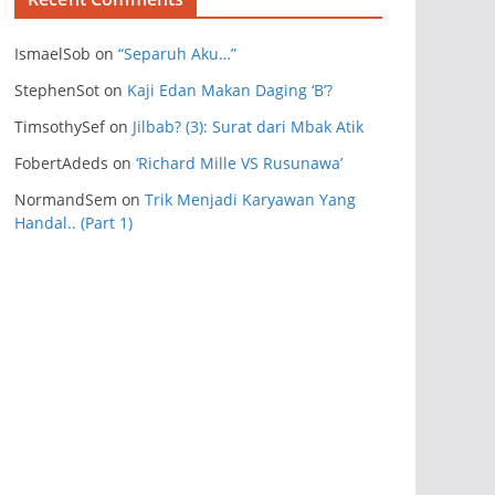
IsmaelSob
on
“Separuh Aku…”
StephenSot
on
Kaji Edan Makan Daging ‘B’?
TimsothySef
on
Jilbab? (3): Surat dari Mbak Atik
FobertAdeds
on
‘Richard Mille VS Rusunawa’
NormandSem
on
Trik Menjadi Karyawan Yang
Handal.. (Part 1)