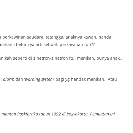
an perkawinan saudara, tetangga, anaknya kawan, handai
emahami belum ya arti sebuah perkawinan tuh??
kah seperti di sinetron-sinetron itu: menikah, punya anak..
di
alarm
dan ‘
warning system
‘ bagi yg hendak menikah.. Atau
o, mantan Paskibraka tahun 1992 di Yogyakarta. Pemuatan ini