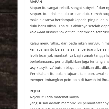
MAPAN
Mapan itu sangat relatif, sangat subyektif dan 
Mapan, itu tidak melulu urusan duit, rumah atu
maka biasanya berdampak kepada ‘pingin lebih’.
dulu baru nikah.. Lha trus akhirnya setelah dap
kalo udah mampu beli rumah..”
demikian seterusn
Kalau menurutku.. dari pada nikah nungguin ma
kemapanan itu bersama-sama, berjuang bersama
lebih buanyak manfaatnya bagi rumah tangga kal
berkelamaam.. perlu dipikirkan juga tentang a
‘asyik-asyiknya’ butuh biaya pendidikan dll.. dikau
‘Pernikahan’ itu bukan tujuan.. tapi baru awal s
mempertimbangkan poin-poin di bawah ini lho..
REJEKI
‘Rejeki’ itu ada matematikanya..
yang susah adalah mempridiksi pemanfaatanny