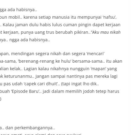
ngga ada habisnya..
pun mobil.. karena setiap manusia itu mempunyai ‘nafsu’,
. Kalau jaman dulu habis lulus cuman pingin dapet kerjaan
at kerjaan, punya uang trus berubah pikiran..
”Aku mau nikah
ya.. ngga ada habisnya..
pan, mendingan segera nikah dan segera ‘mencari’
-sama, ‘berenang-renang ke hulu’ bersama-sama.. itu akan
ian kelak.. Lagian kalau nikahnya nungguin ‘mapan’ yang
nak keturunanmu.. Jangan sampai nantinya pas mereka lagi
 pas udah ‘capek cari dhuit’.. (tapi ingat lho dik..
ebuah ‘Episode Baru’.. jadi dalam memilih jodoh tetep harus
)
a.. dan perkembangannya..