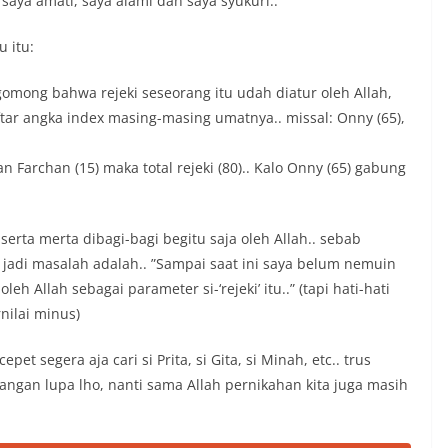
 saya amati, saya alami dan saya syukuri..
u itu:
mong bahwa rejeki seseorang itu udah diatur oleh Allah,
tar angka index masing-masing umatnya.. missal: Onny (65),
 Farchan (15) maka total rejeki (80).. Kalo Onny (65) gabung
serta merta dibagi-bagi begitu saja oleh Allah.. sebab
g jadi masalah adalah.. ”Sampai saat ini saya belum nemuin
eh Allah sebagai parameter si-‘rejeki’ itu..” (tapi hati-hati
rnilai minus)
et segera aja cari si Prita, si Gita, si Minah, etc.. trus
jangan lupa lho, nanti sama Allah pernikahan kita juga masih