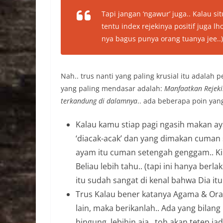
Tapi jangan ‘ngawur’ juga.. Kalau si
tentu index rejekinya positif juga lh
nya bagus punya orang tuanya jee..)
Nah.. trus nanti yang paling krusial itu adalah 
yang paling mendasar adalah:
Manfaatkan Rejeki
terkandung di dalamnya
.. ada beberapa poin yan
Kalau kamu stiap pagi ngasih makan 
‘diacak-acak’ dan yang dimakan cuman s
ayam itu cuman setengah genggam.. Kira
Beliau lebih tahu.. (tapi ini hanya ber
itu sudah sangat di kenal bahwa Dia itu
Trus Kalau bener katanya Agama & Oran
lain, maka berikanlah.. Ada yang bilang
bingung, lebihin aja.. toh akan tetep jad