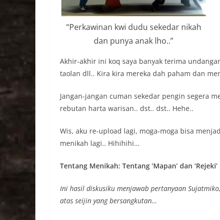
“Perkawinan kwi dudu sekedar nikah
dan punya anak lho..”
Akhir-akhir ini koq saya banyak terima undang
taolan dll.. Kira kira mereka dah paham dan m
Jangan-jangan cuman sekedar pengin segera meni
rebutan harta warisan.. dst.. dst.. Hehe..
Wis, aku re-upload lagi, moga-moga bisa menja
menikah lagi.. Hihihihi…
Tentang Menikah: Tentang ‘Mapan’ dan ‘Rejeki’
Ini hasil diskusiku menjawab pertanyaan Sujatmik
atas seijin yang bersangkutan…