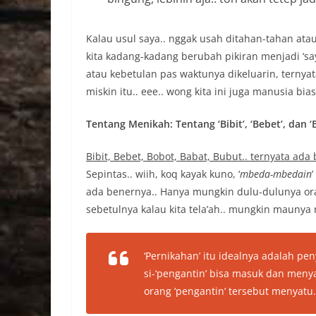
Kalau usul saya.. nggak usah ditahan-tahan ata
kita kadang-kadang berubah pikiran menjadi ‘say
atau kebetulan pas waktunya dikeluarin, ternyata 
miskin itu.. eee.. wong kita ini juga manusia bias
Tentang Menikah: Tentang ‘Bibit’, ‘Bebet’, dan ‘
Bibit, Bebet, Bobot, Babat, Bubut.. ternyata ada
Sepintas.. wiih, koq kayak kuno, ‘
mbeda-mbedain
ada benernya.. Hanya mungkin dulu-dulunya oran
sebetulnya kalau kita tela’ah.. mungkin maunya 
‘Pernikahan’ itu idealnya adalah pen
si-‘pengantin’ bisa masuk dan meny
orang ‘pengantin’ tersebut menyatu.