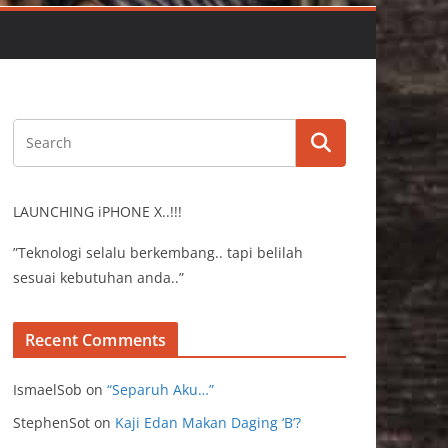
LAUNCHING iPHONE X..!!!
”Teknologi selalu berkembang.. tapi belilah
sesuai kebutuhan anda..”
Recent Comments
IsmaelSob
on
“Separuh Aku…”
StephenSot
on
Kaji Edan Makan Daging ‘B’?