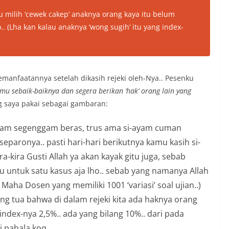
tu milih ‘cewek cakep’ anaknya orang kaya itu belum
o.. (Lha kan kalau anaknya ‘
wong sugih
’ itu yang index-
pemanfaatannya setelah dikasih rejeki oleh-Nya.. Pesenku
mu sebaik-baiknya dan segera berikan ‘hak’ orang lain yang
g saya pakai sebagai gambaran:
ayam segenggam beras, trus ama si-ayam cuman
eparonya.. pasti hari-hari berikutnya kamu kasih si-
-kira Gusti Allah ya akan kayak gitu juga, sebab
laku untuk satu kasus aja lho.. sebab yang namanya Allah
 Maha Dosen yang memiliki 1001 ‘variasi’ soal ujian..)
g tua bahwa di dalam rejeki kita ada haknya orang
 index-nya 2,5%.. ada yang bilang 10%.. dari pada
i pahala koq..