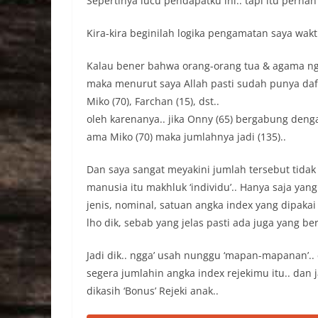
Sepertinya lucu pendapatku ini.. tapi itu pernah
Kira-kira beginilah logika pengamatan saya wakt
Kalau bener bahwa orang-orang tua & agama ngo
maka menurut saya Allah pasti sudah punya daf
Miko (70), Farchan (15), dst..
oleh karenanya.. jika Onny (65) bergabung dengan
ama Miko (70) maka jumlahnya jadi (135)..
Dan saya sangat meyakini jumlah tersebut tidak 
manusia itu makhluk ‘individu’.. Hanya saja yan
jenis, nominal, satuan angka index yang dipakai ol
lho dik, sebab yang jelas pasti ada juga yang be
Jadi dik.. ngga’ usah nunggu ‘mapan-mapanan’.. cep
segera jumlahin angka index rejekimu itu.. dan 
dikasih ‘Bonus’ Rejeki anak..