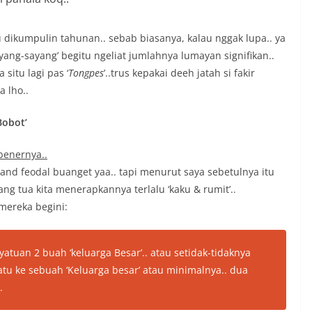
u dikumpulin tahunan.. sebab biasanya, kalau nggak lupa.. ya
ang-sayang’ begitu ngeliat jumlahnya lumayan signifikan..
situ lagi pas ‘
Tongpes
’..trus kepakai deeh jatah si fakir
a lho..
Bobot’
 benernya..
’ and feodal buanget yaa.. tapi menurut saya sebetulnya itu
g tua kita menerapkannya terlalu ‘kaku & rumit’..
mereka begini:
yatuan 2 buah ‘keluarga Besar’.. atau setidak-tidaknya
atu ke sebuah ‘Keluarga besar’ atau minimalnya.. dua
.