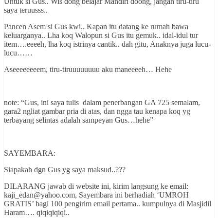
Untuk si Gus.. Wis dong belajar Mandiri doong, jangan tiru-tiru
saya teruusss..
Pancen Asem si Gus kwi.. Kapan itu datang ke rumah bawa
keluarganya.. Lha koq Walopun si Gus itu gemuk.. idal-idul tur
item….eeeeh, lha koq istrinya cantik.. dah gitu, Anaknya juga lucu-
lucu……
Aseeeeeeeem, tiru-tiruuuuuuuu aku maneeeeh… Hehe
note: “Gus, ini saya tulis dalam penerbangan GA 725 semalam,
gara2 ngliat gambar pria di atas, dan ngga tau kenapa koq yg
terbayang selintas adalah sampeyan Gus…hehe”
SAYEMBARA:
Siapakah dgn Gus yg saya maksud..???
DILARANG jawab di website ini, kirim langsung ke email:
kaji_edan@yahoo.com, Sayembara ini berhadiah ‘UMROH
GRATIS’ bagi 100 pengirim email pertama.. kumpulnya di Masjidil
Haram…. qiqiqiqiqi..