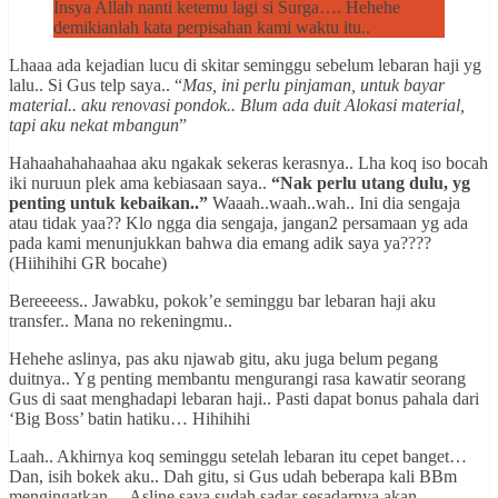
Insya Allah nanti ketemu lagi si Surga…. Hehehe
demikianlah kata perpisahan kami waktu itu..
Lhaaa ada kejadian lucu di skitar seminggu sebelum lebaran haji yg
lalu.. Si Gus telp saya.. “
Mas, ini perlu pinjaman, untuk bayar
material.. aku renovasi pondok.. Blum ada duit Alokasi material,
tapi aku nekat mbangun
”
Hahaahahahaahaa aku ngakak sekeras kerasnya.. Lha koq iso bocah
iki nuruun plek ama kebiasaan saya..
“Nak perlu utang dulu, yg
penting untuk kebaikan..”
Waaah..waah..wah.. Ini dia sengaja
atau tidak yaa?? Klo ngga dia sengaja, jangan2 persamaan yg ada
pada kami menunjukkan bahwa dia emang adik saya ya????
(Hiihihihi GR bocahe)
Bereeeess.. Jawabku, pokok’e seminggu bar lebaran haji aku
transfer.. Mana no rekeningmu..
Hehehe aslinya, pas aku njawab gitu, aku juga belum pegang
duitnya.. Yg penting membantu mengurangi rasa kawatir seorang
Gus di saat menghadapi lebaran haji.. Pasti dapat bonus pahala dari
‘Big Boss’ batin hatiku… Hihihihi
Laah.. Akhirnya koq seminggu setelah lebaran itu cepet banget…
Dan, isih bokek aku.. Dah gitu, si Gus udah beberapa kali BBm
mengingatkan… Asline saya sudah sadar-sesadarnya akan