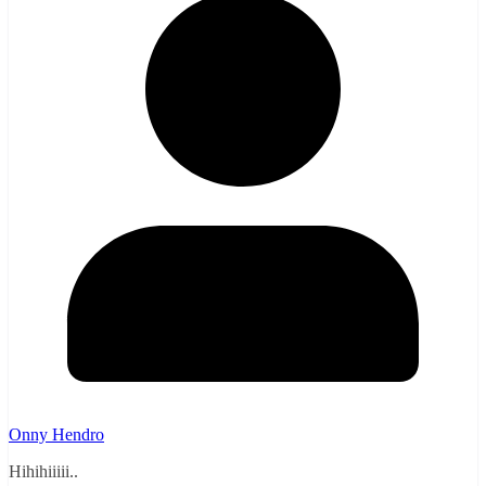
Onny Hendro
Hihihiiiii..