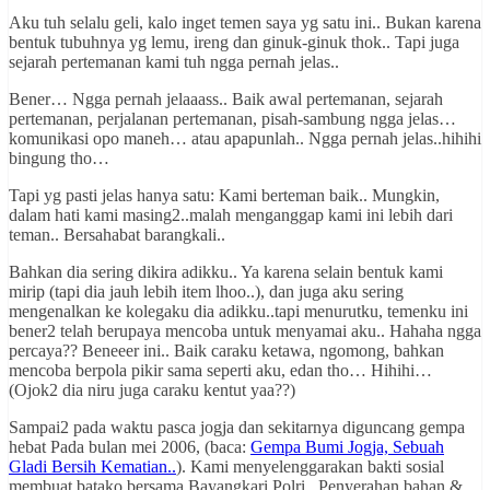
Aku tuh selalu geli, kalo inget temen saya yg satu ini.. Bukan karena
bentuk tubuhnya yg lemu, ireng dan ginuk-ginuk thok.. Tapi juga
sejarah pertemanan kami tuh ngga pernah jelas..
Bener… Ngga pernah jelaaass.. Baik awal pertemanan, sejarah
pertemanan, perjalanan pertemanan, pisah-sambung ngga jelas…
komunikasi opo maneh… atau apapunlah.. Ngga pernah jelas..hihihi
bingung tho…
Tapi yg pasti jelas hanya satu: Kami berteman baik.. Mungkin,
dalam hati kami masing2..malah menganggap kami ini lebih dari
teman.. Bersahabat barangkali..
Bahkan dia sering dikira adikku.. Ya karena selain bentuk kami
mirip (tapi dia jauh lebih item lhoo..), dan juga aku sering
mengenalkan ke kolegaku dia adikku..tapi menurutku, temenku ini
bener2 telah berupaya mencoba untuk menyamai aku.. Hahaha ngga
percaya?? Beneeer ini.. Baik caraku ketawa, ngomong, bahkan
mencoba berpola pikir sama seperti aku, edan tho… Hihihi…
(Ojok2 dia niru juga caraku kentut yaa??)
Sampai2 pada waktu pasca jogja dan sekitarnya diguncang gempa
hebat Pada bulan mei 2006, (baca:
Gempa Bumi Jogja, Sebuah
Gladi Bersih Kematian..
). Kami menyelenggarakan bakti sosial
membuat batako bersama Bayangkari Polri.. Penyerahan bahan &