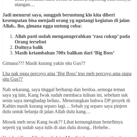
utangan…
Jadi menurut saya, sungguh beruntung klo kita diberi
kesempatan bisa menjadi orang yg ngutangi kegiatan di jalan
Allah.. lho, gimana ngga untung coba:
Allah pasti sudah menganugerahkan ‘rasa cukup’ pada
Orang tersebut
Duitnya balik
Masih ketambahan 700x balikan dari ‘Big Boss’
Gimana??? Masih kurang yakin situ Gus??
Lha nak ngga percoyo ama ‘Big Boss’ trus meh percoyo ama siapa
situ Gus??
Nah sekarang, saya tinggal berharap dan berdoa..semoga teman
saya yg lain, Kang Iwak sudah membaca tulisan ini, sebelum suk
senin saya menghadap beliau.. Menerangkan bahwa DP proyek di
Kaltim masih kurang separo lagi… Sebab yg separo saya pinjem
dulu untuk belanja di jalan Allah dulu kang…
Mosok meh nesu Kang iwak?? Lihat kemungkinan benefitnya
seperti yg sudah saya tulis di atas dulu doong.. Hehehe..