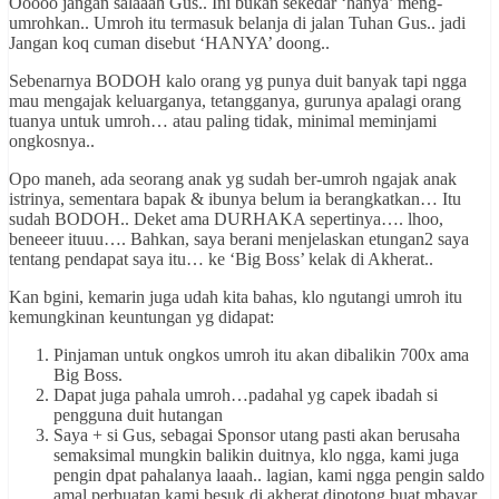
Ooooo jangan salaaah Gus.. Ini bukan sekedar ‘hanya’ meng-
umrohkan.. Umroh itu termasuk belanja di jalan Tuhan Gus.. jadi
Jangan koq cuman disebut ‘HANYA’ doong..
Sebenarnya BODOH kalo orang yg punya duit banyak tapi ngga
mau mengajak keluarganya, tetangganya, gurunya apalagi orang
tuanya untuk umroh… atau paling tidak, minimal meminjami
ongkosnya..
Opo maneh, ada seorang anak yg sudah ber-umroh ngajak anak
istrinya, sementara bapak & ibunya belum ia berangkatkan… Itu
sudah BODOH.. Deket ama DURHAKA sepertinya…. lhoo,
beneeer ituuu…. Bahkan, saya berani menjelaskan etungan2 saya
tentang pendapat saya itu… ke ‘Big Boss’ kelak di Akherat..
Kan bgini, kemarin juga udah kita bahas, klo ngutangi umroh itu
kemungkinan keuntungan yg didapat:
Pinjaman untuk ongkos umroh itu akan dibalikin 700x ama
Big Boss.
Dapat juga pahala umroh…padahal yg capek ibadah si
pengguna duit hutangan
Saya + si Gus, sebagai Sponsor utang pasti akan berusaha
semaksimal mungkin balikin duitnya, klo ngga, kami juga
pengin dpat pahalanya laaah.. lagian, kami ngga pengin saldo
amal perbuatan kami besuk di akherat dipotong buat mbayar