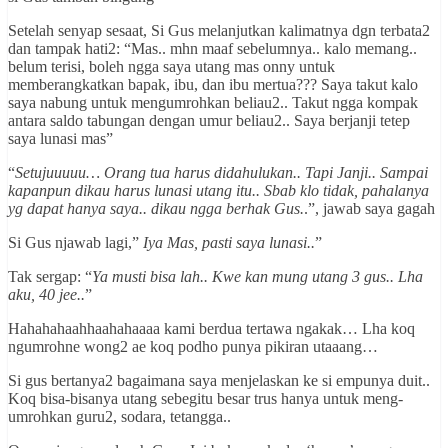
Setelah senyap sesaat, Si Gus melanjutkan kalimatnya dgn terbata2
dan tampak hati2: “Mas.. mhn maaf sebelumnya.. kalo memang..
belum terisi, boleh ngga saya utang mas onny untuk
memberangkatkan bapak, ibu, dan ibu mertua??? Saya takut kalo
saya nabung untuk mengumrohkan beliau2.. Takut ngga kompak
antara saldo tabungan dengan umur beliau2.. Saya berjanji tetep
saya lunasi mas”
“
Setujuuuuu… Orang tua harus didahulukan.. Tapi Janji.. Sampai
kapanpun dikau harus lunasi utang itu.. Sbab klo tidak, pahalanya
yg dapat hanya saya.. dikau ngga berhak Gus.
.”, jawab saya gagah
Si Gus njawab lagi,”
Iya Mas, pasti saya lunasi..
”
Tak sergap: “
Ya musti bisa lah.. Kwe kan mung utang 3 gus.. Lha
aku, 40 jee..
”
Hahahahaahhaahahaaaa kami berdua tertawa ngakak… Lha koq
ngumrohne wong2 ae koq podho punya pikiran utaaang…
Si gus bertanya2 bagaimana saya menjelaskan ke si empunya duit..
Koq bisa-bisanya utang sebegitu besar trus hanya untuk meng-
umrohkan guru2, sodara, tetangga..