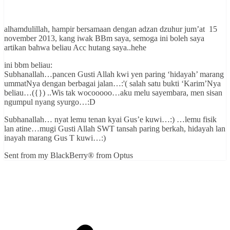
alhamdulillah, hampir bersamaan dengan adzan dzuhur jum’at 15
november 2013, kang iwak BBm saya, semoga ini boleh saya
artikan bahwa beliau Acc hutang saya..hehe
ini bbm beliau:
Subhanallah…pancen Gusti Allah kwi yen paring ‘hidayah’ marang
ummatNya dengan berbagai jalan…:'( salah satu bukti ‘Karim’Nya
beliau…({}) ..Wis tak wocooooo…aku melu sayembara, men sisan
ngumpul nyang syurgo…:D
Subhanallah… nyat lemu tenan kyai Gus’e kuwi…:) …lemu fisik
lan atine…mugi Gusti Allah SWT tansah paring berkah, hidayah lan
inayah marang Gus T kuwi…:)
Sent from my BlackBerry® from Optus