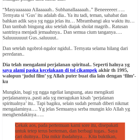
“Masyaaaaaaa Allaaaaah.. Subhanallaaaaah..” Beneeeeeer…..
Ternyata si ‘Gus’ itu adalah dia.. Ya itu tadi, teman, sahabat dan
bahkan adik saya yg ngga jelas itu… Mbrambangi aku waktu itu…
Dan tambah bingung aku setelah diajak sholat magrib.. Ratusan
santrinya menjadi jemaahnya.. Dan semua cium tanganya….
Saluuuuuuut Gus..saluuuut..
Dan setelah ngobrol-ngalor ngidul.. Ternyata selama hilang dari
peredaran..
Dia telah mengalami perjalanan spiritual.. Seperti halnya yg
saya alami paska kecelakaan di tol cikampek
akhir th 1995,
walopun ‘judul film’ yg Allah puter buat dia lain dengan ‘film’-
ku
Mungkin, bagi yg ngga ngeliat langsung, atau mengikuti
perjalanannya..pasti ada yg meragukan kisah ‘perjalanan
spiritualnya’ itu.. Tapi bagiku, selain sudah pernah diberi nikmat
mengalaminya…. Yg jelas Semuanya serba mungin klo Allah yg
menghendakinya…..
Cekak aos, pada pertemuan kami sore itu, disepakati
untuk tetep terus berteman, dan berbagi tugas.. Saya
cari duitnya.. Dia mikir ibadahnya… Kita buktikan,