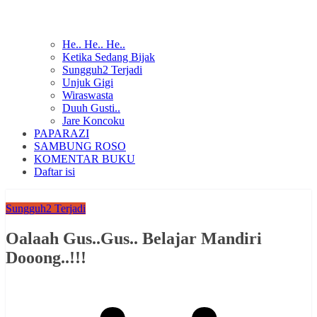
He.. He.. He..
Ketika Sedang Bijak
Sungguh2 Terjadi
Unjuk Gigi
Wiraswasta
Duuh Gusti..
Jare Koncoku
PAPARAZI
SAMBUNG ROSO
KOMENTAR BUKU
Daftar isi
Sungguh2 Terjadi
Oalaah Gus..Gus.. Belajar Mandiri
Dooong..!!!