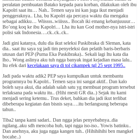
peralatan pembuatan Batako kepada para korban, dilakukan oleh ibu
Kapolri saat itu… Nah.. Temen saya ini kan juga ikut menjadi
penggeraknya.. Lha, bu Kapolri aja percaya waktu dia mengaku
sebagai adikku… Wiissss..wiiisss.. Bocah iki emang kebanjuuuur…
Bo’ong koq ke ibu Kapolri… Lha itu kan God mother-nya istri-istri
polisi sak Indonesia….ck..ck..ck..
Jadi gini katanya, dulu dia ikut seleksi Paskibraka di Sleman, kata
dia.. saat itu saya yg jadi tim penyeleksi dan pelatih baris-berbaris
utusan dari PEP (Purna Eka Paskibraka).. Sekali lagi Itu kata dia
lho.. Wong aslinya aku tuh ngga banyak ingat kejadian masa lalu..
Itu efek dari
kecelakaan saya di tol cikampek tgl 25 sept 1995..
Jadi pada waktu adik2 PEP saya kumpulkan untuk membantu
programnya bu Kapolri.. Temen saya ini sangat aktif.. Dan kalo
boleh saya akui, dia adalah salah satu yg membuat program tersebut
terlaksana pada waktu itu.. (Hihi mesti GR dia..) Sejak itu kami
menjadi sering ketemu.. Trus deket, bahkan dia jadi ikut terlibat
dibeberapa kegiatan dan bisnis saya….itu berlangsung beberapa
tahun..
Tiba2 tanpa kami sadari.. Dan ngga jelas penyebabnya..dia
ngilang..aku sdh mencoba hub, tapi ngga iso-iso.. Yowis batinku..
Dan anehnya, aku juga ngga kangen tuh.. (Hihihihihi ben mangkel
bocahe..)