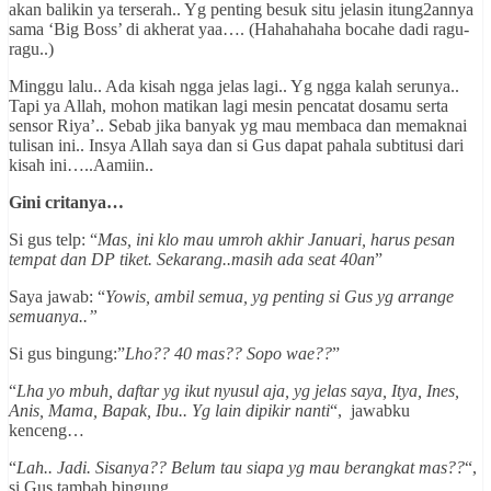
akan balikin ya terserah.. Yg penting besuk situ jelasin itung2annya
sama ‘Big Boss’ di akherat yaa…. (Hahahahaha bocahe dadi ragu-
ragu..)
Minggu lalu.. Ada kisah ngga jelas lagi.. Yg ngga kalah serunya..
Tapi ya Allah, mohon matikan lagi mesin pencatat dosamu serta
sensor Riya’.. Sebab jika banyak yg mau membaca dan memaknai
tulisan ini.. Insya Allah saya dan si Gus dapat pahala subtitusi dari
kisah ini…..Aamiin..
Gini critanya…
Si gus telp: “
Mas, ini klo mau umroh akhir Januari, harus pesan
tempat dan DP tiket. Sekarang..masih ada seat 40an
”
Saya jawab: “
Yowis, ambil semua, yg penting si Gus yg arrange
semuanya..”
Si gus bingung:”
Lho?? 40 mas?? Sopo wae??
”
“
Lha yo mbuh, daftar yg ikut nyusul aja, yg jelas saya, Itya, Ines,
Anis, Mama, Bapak, Ibu.. Yg lain dipikir nanti
“, jawabku
kenceng…
“
Lah.. Jadi. Sisanya?? Belum tau siapa yg mau berangkat mas??
“,
si Gus tambah bingung