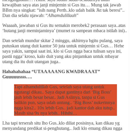
kewajiban saya atas janji minjemin si Gus itu… Mung tak jawab
BBm nya singkat: “isih nang Perth..klo udah balik Jkt tak beresi”..
Dan dia selalu njawab: “
Alhamdulillaah
”
Waaaah, jawaban si Gus itu semakin merobek2 perasaan saya..atas
‘hutang janji meminjaminya’ (mumet ra sampean mbaca istilah ini)..
Dan setelah mundur skitar 2 minggu, akhirnya bgitu pulang, saya
putuskan utang duit kantor 50 juta untuk minjemin si Gus… Hehe
saya yakin, sampai saat ini, klo si Gus ngga baca tulisan saya ini,
pastii ngga’ kroso, kalo duit yang aku pinjamkan untuk mbayar
utang dia itu duit utangan juga..
Hahahahahaa “UTAAAAANG KWADRAAAT”
Guuuuussss….
Tapi alhamdulillah Gus, setelah saya utang untuk
ngutangi dikau.. Saya dapat gantinya dari ‘Big Boss’
jauh lebih besar besar.. Jadi Aslinya, tanpa si Gus
balikin pun, saya udah untung.. ‘Big Boss’ nukerinnya
ngga kira2.. 10x lebih Gus.. jadi kantor dah aku tutup..
Masih sisa 9x nya lebih.. Hihihi…
Lha tapi terserah situ lho Gus..klo diliat posisinya, kan dikau yg
menyandang predikat si-penghutang.. Jadi klo emang dikau ngga