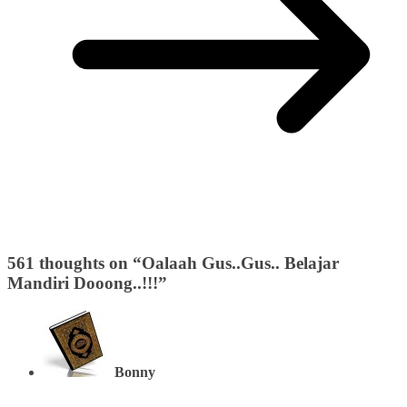
561 thoughts on “
Oalaah Gus..Gus.. Belajar
Mandiri Dooong..!!!
”
Bonny