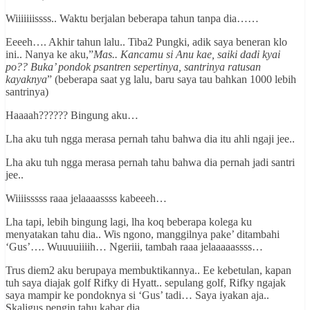
Wiiiiiiissss.. Waktu berjalan beberapa tahun tanpa dia……
Eeeeh…. Akhir tahun lalu.. Tiba2 Pungki, adik saya beneran klo
ini.. Nanya ke aku,”
Mas.. Kancamu si Anu kae, saiki dadi kyai
po?? Buka’ pondok psantren sepertinya, santrinya ratusan
kayaknya
” (beberapa saat yg lalu, baru saya tau bahkan 1000 lebih
santrinya)
Haaaah?????? Bingung aku…
Lha aku tuh ngga merasa pernah tahu bahwa dia itu ahli ngaji jee..
Lha aku tuh ngga merasa pernah tahu bahwa dia pernah jadi santri
jee..
Wiiiisssss raaa jelaaaassss kabeeeh…
Lha tapi, lebih bingung lagi, lha koq beberapa kolega ku
menyatakan tahu dia.. Wis ngono, manggilnya pake’ ditambahi
‘Gus’…. Wuuuuiiiih… Ngeriii, tambah raaa jelaaaaassss…
Trus diem2 aku berupaya membuktikannya.. Ee kebetulan, kapan
tuh saya diajak golf Rifky di Hyatt.. sepulang golf, Rifky ngajak
saya mampir ke pondoknya si ‘Gus’ tadi… Saya iyakan aja..
Skaligus pengin tahu kabar dia..