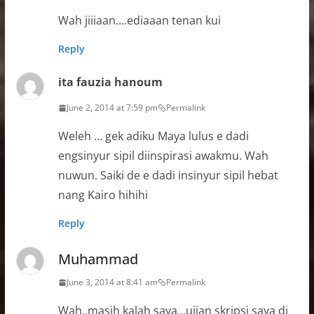
Wah jiiiaan….ediaaan tenan kui
Reply
ita fauzia hanoum
June 2, 2014 at 7:59 pm
Permalink
Weleh … gek adiku Maya lulus e dadi
engsinyur sipil diinspirasi awakmu. Wah
nuwun. Saiki de e dadi insinyur sipil hebat
nang Kairo hihihi
Reply
Muhammad
June 3, 2014 at 8:41 am
Permalink
Wah..masih kalah saya…ujian skripsi saya di