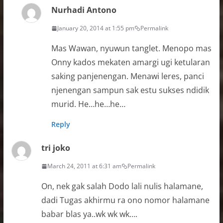
Nurhadi Antono
January 20, 2014 at 1:55 pm
Permalink
Mas Wawan, nyuwun tanglet. Menopo mas
Onny kados mekaten amargi ugi ketularan
saking panjenengan. Menawi leres, panci
njenengan sampun sak estu sukses ndidik
murid. He…he…he…
Reply
tri joko
March 24, 2011 at 6:31 am
Permalink
On, nek gak salah Dodo lali nulis halamane,
dadi Tugas akhirmu ra ono nomor halamane
babar blas ya..wk wk wk….