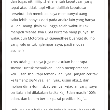
dan tugas nitiiiiiiiip…hehe, entah keputusan yang
tepat atau tidak, tapi Alhamdulillah keputusan
tersebut tlah
membuat saya
mempunyai uang
saku
lebih banyak dari pada anak2 lain yang hanya
kuliah Doang (kalo aku ngga salah waktu itu aku
menjadi ‘Mahasiswa UGM Pertama’ yang punya HP,
walaupun Motorolla yg Gueeedhee buanget itu lho,
yang kalo untuk nglempar asyu, pasti modaar
asune..)
Trus udah gitu saya juga melakukan beberapa
‘Inovasi’ untuk menaikkan IP dan mempercepat
kelulusan sbb..(tapi temen2 janji yaa.. jangan cerita2
ke temen2 UGM yaa, janji yaa.. uisiin aku..), dan
mohon dimaklumi, sbab semua kejadian yang saya
ceritakan ini dilakukan ketika Kaji Edan masih 100%
edan, dan belum berhak pakai predikat ‘Kaji’…
Dulu itu, saya beli Rapido bekas buanyak banget di