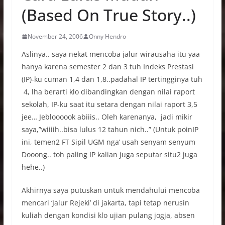
(Based On True Story..)
November 24, 2006
Onny Hendro
Aslinya.. saya nekat mencoba jalur wirausaha itu yaa
hanya karena semester 2 dan 3 tuh Indeks Prestasi
(IP)-ku cuman 1,4 dan 1,8..padahal IP tertingginya tuh
4, lha berarti klo dibandingkan dengan nilai raport
sekolah, IP-ku saat itu setara dengan nilai raport 3,5
jee… Jebloooook abiiis.. Oleh karenanya, jadi mikir
saya,”wiiiih..bisa lulus 12 tahun nich..” (Untuk poinIP
ini, temen2 FT Sipil UGM nga’ usah senyam senyum
Dooong.. toh paling IP kalian juga seputar situ2 juga
hehe..)
Akhirnya saya putuskan untuk mendahului mencoba
mencari ‘Jalur
Rejeki’ di jakarta, tapi tetap nerusin
kuliah dengan kondisi klo ujian pulang jogja, absen