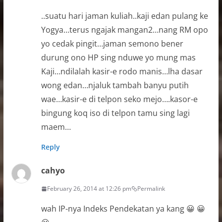
..suatu hari jaman kuliah..kaji edan pulang ke
Yogya…terus ngajak mangan2…nang RM opo
yo cedak pingit…jaman semono bener
durung ono HP sing nduwe yo mung mas
Kaji…ndilalah kasir-e rodo manis…lha dasar
wong edan…njaluk tambah banyu putih
wae…kasir-e di telpon seko mejo….kasor-e
bingung koq iso di telpon tamu sing lagi
maem…
Reply
cahyo
February 26, 2014 at 12:26 pm
Permalink
wah IP-nya Indeks Pendekatan ya kang 😀 😀