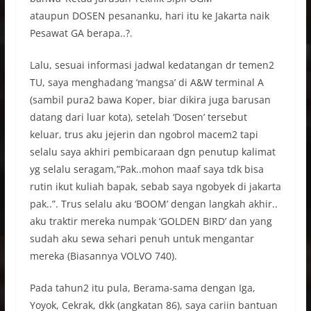
ataupun DOSEN pesananku, hari itu ke Jakarta naik
Pesawat GA berapa..?.
Lalu, sesuai informasi jadwal kedatangan dr temen2
TU, saya menghadang ‘mangsa’ di A&W terminal A
(sambil pura2 bawa Koper, biar dikira juga barusan
datang dari luar kota), setelah ‘Dosen’ tersebut
keluar, trus aku jejerin dan ngobrol macem2 tapi
selalu saya akhiri pembicaraan dgn penutup kalimat
yg selalu seragam,”Pak..mohon maaf saya tdk bisa
rutin ikut kuliah bapak, sebab saya ngobyek di jakarta
pak..”. Trus selalu aku ‘BOOM’ dengan langkah akhir..
aku traktir mereka numpak ‘GOLDEN BIRD’ dan yang
sudah aku sewa sehari penuh untuk mengantar
mereka (Biasannya VOLVO 740).
Pada tahun2 itu pula, Berama-sama dengan Iga,
Yoyok, Cekrak, dkk (angkatan 86), saya cariin bantuan