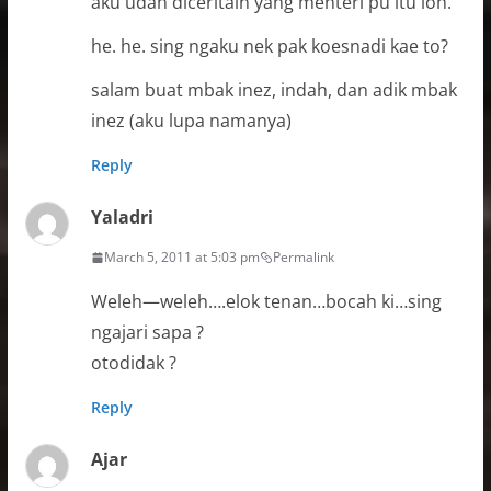
aku udah diceritain yang menteri pu itu loh.
he. he. sing ngaku nek pak koesnadi kae to?
salam buat mbak inez, indah, dan adik mbak
inez (aku lupa namanya)
Reply
Yaladri
March 5, 2011 at 5:03 pm
Permalink
Weleh—weleh….elok tenan…bocah ki…sing
ngajari sapa ?
otodidak ?
Reply
Ajar