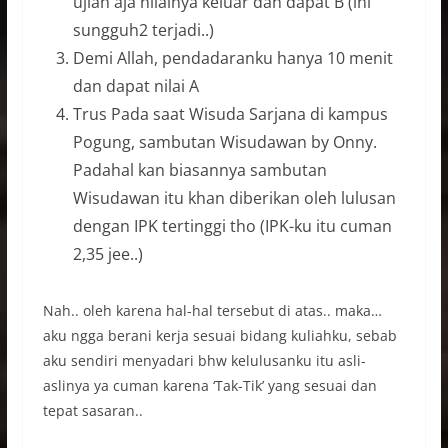
ujian aja nilainya keluar dan dapat B (ini
sungguh2 terjadi..)
Demi Allah, pendadaranku hanya 10 menit
dan dapat nilai A
Trus Pada saat Wisuda Sarjana di kampus
Pogung, sambutan Wisudawan by Onny.
Padahal kan biasannya sambutan
Wisudawan itu khan diberikan oleh lulusan
dengan IPK tertinggi
tho (IPK-ku itu
cuman
2,35 jee..)
Nah.. oleh karena hal-hal tersebut di atas.. maka…
aku ngga berani kerja sesuai bidang kuliahku, sebab
aku sendiri menyadari bhw kelulusanku itu asli-
aslinya ya cuman karena ‘Tak-Tik’ yang sesuai dan
tepat sasaran..