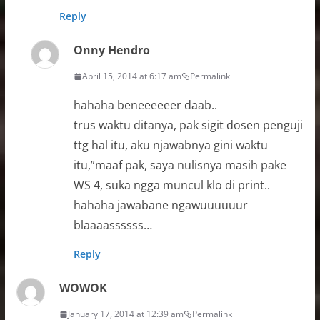
Reply
Onny Hendro
April 15, 2014 at 6:17 am
Permalink
hahaha beneeeeeer daab..
trus waktu ditanya, pak sigit dosen penguji
ttg hal itu, aku njawabnya gini waktu
itu,”maaf pak, saya nulisnya masih pake
WS 4, suka ngga muncul klo di print..
hahaha jawabane ngawuuuuuur
blaaaassssss…
Reply
WOWOK
January 17, 2014 at 12:39 am
Permalink