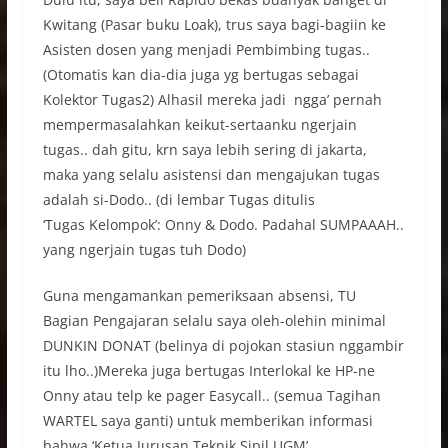
Kwitang (Pasar buku Loak), trus saya bagi-bagiin ke
Asisten dosen yang menjadi Pembimbing tugas..
(Otomatis kan dia-dia juga yg bertugas sebagai
Kolektor Tugas2) Alhasil mereka jadi ngga’ pernah
mempermasalahkan keikut-sertaanku ngerjain
tugas.. dah gitu, krn saya lebih sering di jakarta,
maka yang selalu asistensi dan mengajukan tugas
adalah si-Dodo.. (di lembar Tugas ditulis
‘Tugas
Kelompok’: Onny & Dodo. Padahal SUMPAAAH..
yang ngerjain tugas tuh Dodo)
Guna mengamankan pemeriksaan absensi, TU
Bagian Pengajaran selalu saya oleh-olehin minimal
DUNKIN DONAT (belinya di pojokan stasiun nggambir
itu lho..)Mereka juga bertugas Interlokal ke HP-ne
Onny atau telp ke pager Easycall.. (semua Tagihan
WARTEL saya ganti) untuk memberikan informasi
bahwa ‘Ketua Jurusan Teknik Sipil UGM’