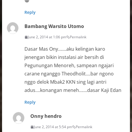
😀
Reply
Bambang Warsito Utomo
June 2, 2014 at 1:06 pm
Permalink
Dasar Mas Ony…….aku kelingan karo
jenengan bikin instalasi air bersih di
Pegunungan Menoreh, sampean ngajari
carane nganggo Theodholit….bar ngono
nggo delok Mbak2 KKN sing lagi antri
adus….konangan meneh…….dasar Kaji Edan
Reply
Onny hendro
June 2, 2014 at 5:54 pm
Permalink