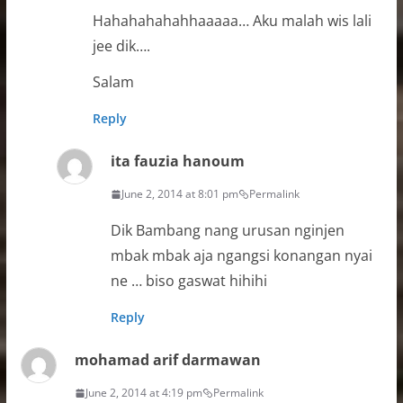
Hahahahahahhaaaaa… Aku malah wis lali
jee dik….
Salam
Reply
ita fauzia hanoum
June 2, 2014 at 8:01 pm
Permalink
Dik Bambang nang urusan nginjen
mbak mbak aja ngangsi konangan nyai
ne … biso gaswat hihihi
Reply
mohamad arif darmawan
June 2, 2014 at 4:19 pm
Permalink