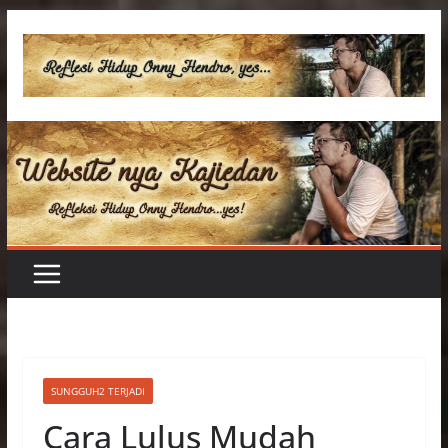
Skip
to
content
SUNGGUH2 TERJADI
Cara Lulus Mudah